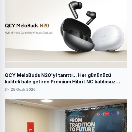
QCY MeloBuds N20'yi tanıttı... Her gününüzü
kaliteli hale getiren Premium Hibrit NC kablosuz
kulaklıklar
25 Ocak 2026