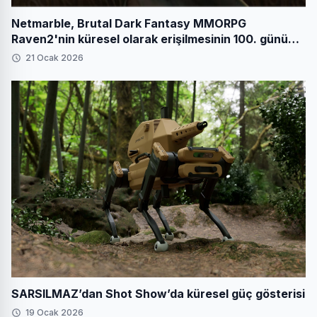
Netmarble, Brutal Dark Fantasy MMORPG
Raven2'nin küresel olarak erişilmesinin 100. gününü
festival etkinlikleriyle kutluyor
21 Ocak 2026
SARSILMAZ’dan Shot Show’da küresel güç gösterisi
19 Ocak 2026