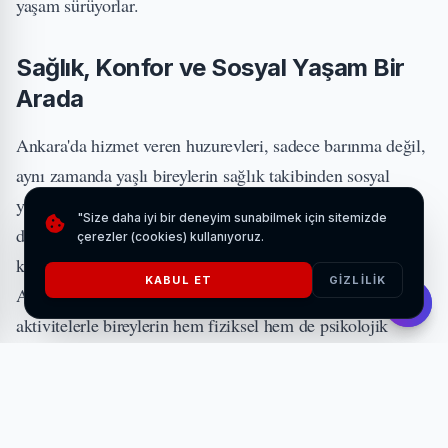
yaşam sürüyorlar.
Sağlık, Konfor ve Sosyal Yaşam Bir
Arada
Ankara'da hizmet veren huzurevleri, sadece barınma değil,
aynı zamanda yaşlı bireylerin sağlık takibinden sosyal
yaşamlarına kadar her alanda destek sunar. Alanında
"Size daha iyi bir deneyim sunabilmek için sitemizde
deneyimli hemşireler ve doktorlar, düzenli sağlık
çerezler (cookies) kullanıyoruz.
kontrolleriyle sakinlerin ihtiyaçlarını yakından takip eder.
KABUL ET
GIZLILIK
Ayrıca düzenli etkinlikler, hobi alanları ve sosyal
aktivitelerle bireylerin hem fiziksel hem de psikolojik
olarak aktif kalmaları sağlanır.
İLGİNİZİ ÇEKEBİLİR