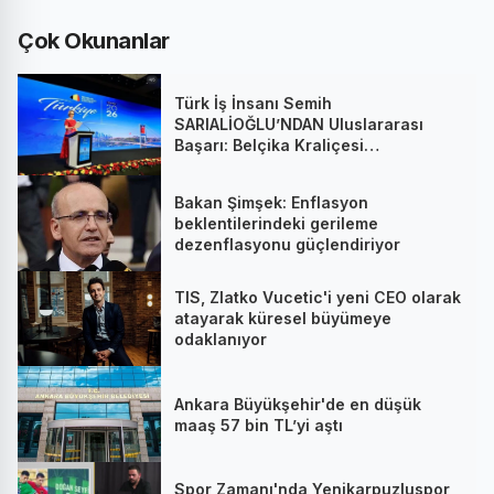
Çok Okunanlar
Türk İş İnsanı Semih
SARIALİOĞLU’NDAN Uluslararası
Başarı: Belçika Kraliçesi
Mathilde’nin Katıldığı Zirvede
Stratejik İmza
Bakan Şimşek: Enflasyon
beklentilerindeki gerileme
dezenflasyonu güçlendiriyor
TIS, Zlatko Vucetic'i yeni CEO olarak
atayarak küresel büyümeye
odaklanıyor
Ankara Büyükşehir'de en düşük
maaş 57 bin TL’yi aştı
Spor Zamanı'nda Yenikarpuzluspor