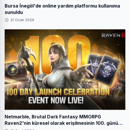
Bursa İnegöl'de online yardım platformu kullanıma
sunuldu
21 Ocak 2026
Netmarble, Brutal Dark Fantasy MMORPG
Raven2'nin küresel olarak erişilmesinin 100. gününü
festival etkinlikleriyle kutluyor