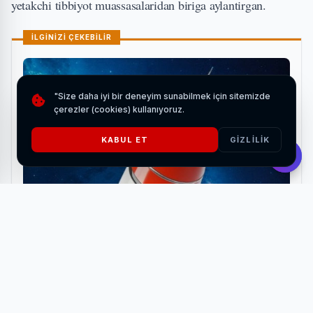
yetakchi tibbiyot muassasalaridan biriga aylantirgan.
İLGİNİZİ ÇEKEBİLİR
"Size daha iyi bir deneyim sunabilmek için sitemizde
çerezler (cookies) kullanıyoruz.
KABUL ET
GIZLILIK
TUA Astro Hackathon için yerel lider başvuruları
başladı
HABERI OKU