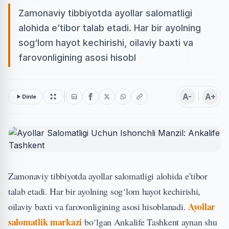
Zamonaviy tibbiyotda ayollar salomatligi
alohida e’tibor talab etadi. Har bir ayolning
sog‘lom hayot kechirishi, oilaviy baxti va
farovonligining asosi hisobl
A-
A+
Dinle
Zamonaviy tibbiyotda ayollar salomatligi alohida e’tibor
talab etadi. Har bir ayolning sog‘lom hayot kechirishi,
Ayollar
oilaviy baxti va farovonligining asosi hisoblanadi.
salomatlik markazi
bo‘lgan Ankalife Tashkent aynan shu