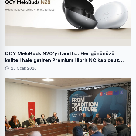
QCY MeloBuds N20'yi tanıttı... Her gününüzü
kaliteli hale getiren Premium Hibrit NC kablosuz
kulaklıklar
25 Ocak 2026