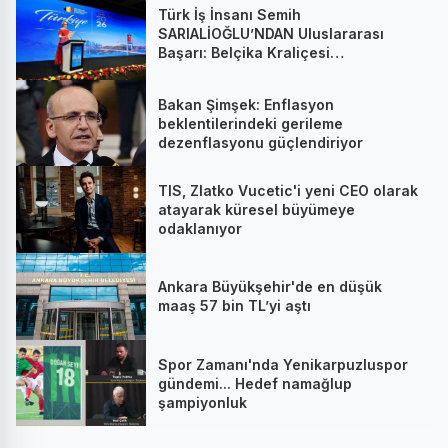
Türk İş İnsanı Semih
SARIALİOĞLU’NDAN Uluslararası
Başarı: Belçika Kraliçesi
Mathilde’nin Katıldığı Zirvede
Stratejik İmza
Bakan Şimşek: Enflasyon
beklentilerindeki gerileme
dezenflasyonu güçlendiriyor
TIS, Zlatko Vucetic'i yeni CEO olarak
atayarak küresel büyümeye
odaklanıyor
Ankara Büyükşehir'de en düşük
maaş 57 bin TL’yi aştı
Spor Zamanı'nda Yenikarpuzluspor
gündemi... Hedef namağlup
şampiyonluk