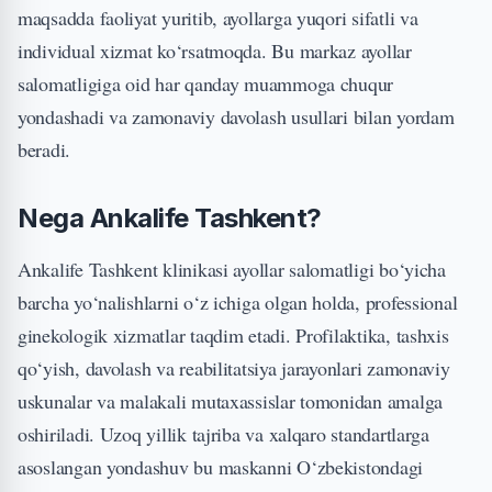
maqsadda faoliyat yuritib, ayollarga yuqori sifatli va
individual xizmat ko‘rsatmoqda. Bu markaz ayollar
salomatligiga oid har qanday muammoga chuqur
yondashadi va zamonaviy davolash usullari bilan yordam
beradi.
Nega Ankalife Tashkent?
Ankalife Tashkent klinikasi ayollar salomatligi bo‘yicha
barcha yo‘nalishlarni o‘z ichiga olgan holda, professional
ginekologik xizmatlar taqdim etadi. Profilaktika, tashxis
qo‘yish, davolash va reabilitatsiya jarayonlari zamonaviy
uskunalar va malakali mutaxassislar tomonidan amalga
oshiriladi. Uzoq yillik tajriba va xalqaro standartlarga
asoslangan yondashuv bu maskanni O‘zbekistondagi