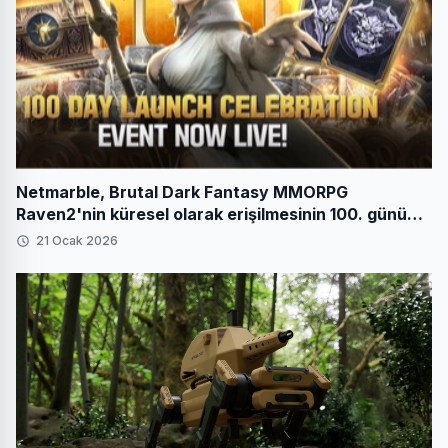
Netmarble, Brutal Dark Fantasy MMORPG
Raven2'nin küresel olarak erişilmesinin 100. gününü
festival etkinlikleriyle kutluyor
21 Ocak 2026