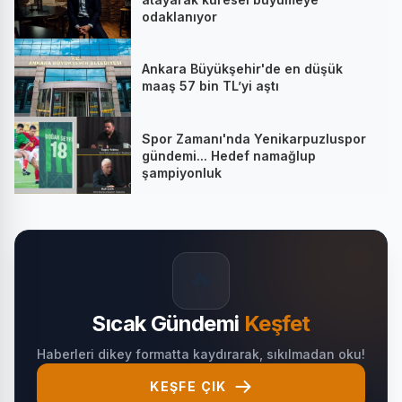
odaklanıyor
Ankara Büyükşehir'de en düşük
maaş 57 bin TL’yi aştı
Spor Zamanı'nda Yenikarpuzluspor
gündemi... Hedef namağlup
şampiyonluk
🔥
Sıcak Gündemi
Keşfet
Haberleri dikey formatta kaydırarak, sıkılmadan oku!
KEŞFE ÇIK