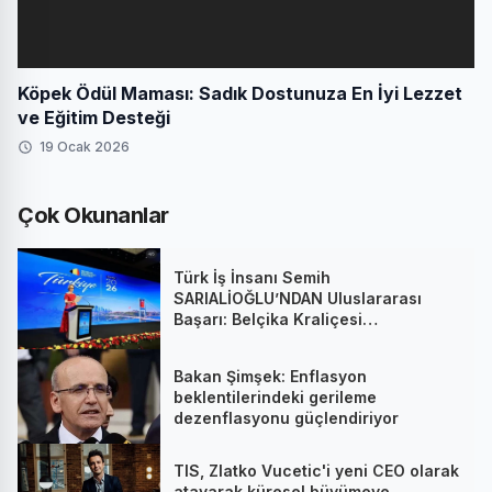
Köpek Ödül Maması: Sadık Dostunuza En İyi Lezzet
ve Eğitim Desteği
19 Ocak 2026
Çok Okunanlar
Türk İş İnsanı Semih
SARIALİOĞLU’NDAN Uluslararası
Başarı: Belçika Kraliçesi
Mathilde’nin Katıldığı Zirvede
Stratejik İmza
Bakan Şimşek: Enflasyon
beklentilerindeki gerileme
dezenflasyonu güçlendiriyor
TIS, Zlatko Vucetic'i yeni CEO olarak
atayarak küresel büyümeye