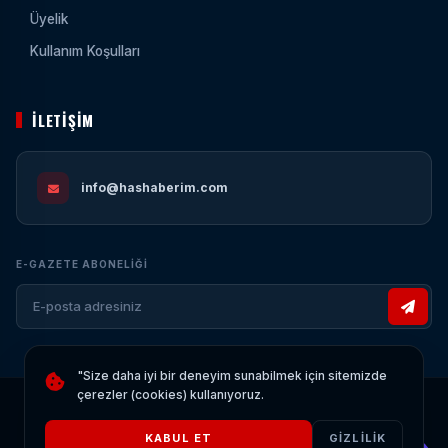
Üyelik
Kullanım Koşulları
İLETIŞIM
info@hashaberim.com
E-GAZETE ABONELIĞI
"Size daha iyi bir deneyim sunabilmek için sitemizde
çerezler (cookies) kullanıyoruz.
© 2026 HASHABERIM.COM TÜM HAKLARI SAKLIDIR.
ALTYAPI:
YN YAZILIM
KABUL ET
GIZLILIK