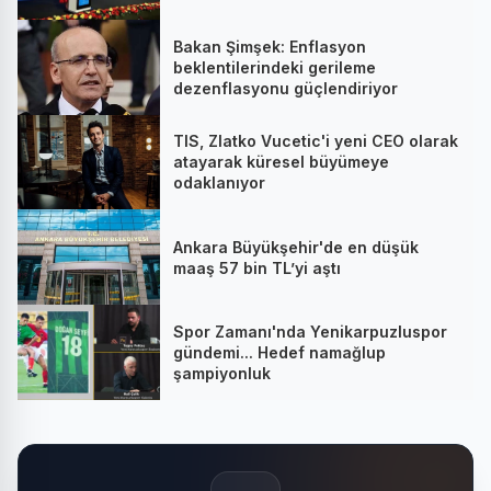
Mathilde’nin Katıldığı Zirvede
Stratejik İmza
Bakan Şimşek: Enflasyon
beklentilerindeki gerileme
dezenflasyonu güçlendiriyor
TIS, Zlatko Vucetic'i yeni CEO olarak
atayarak küresel büyümeye
odaklanıyor
Ankara Büyükşehir'de en düşük
maaş 57 bin TL’yi aştı
Spor Zamanı'nda Yenikarpuzluspor
gündemi... Hedef namağlup
şampiyonluk