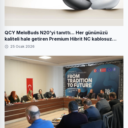
QCY MeloBuds N20'yi tanıttı... Her gününüzü
kaliteli hale getiren Premium Hibrit NC kablosuz
kulaklıklar
25 Ocak 2026