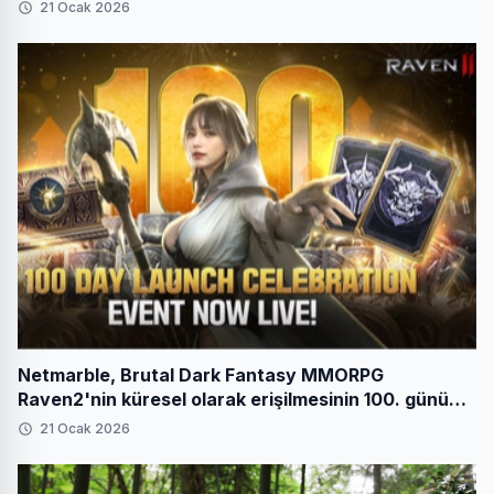
21 Ocak 2026
Netmarble, Brutal Dark Fantasy MMORPG
Raven2'nin küresel olarak erişilmesinin 100. gününü
festival etkinlikleriyle kutluyor
21 Ocak 2026