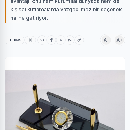
avantajı, onu hem kurumsal dünyada hem de
kişisel kutlamalarda vazgeçilmez bir seçenek
haline getiriyor.
A-
A+
Dinle