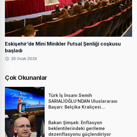
Eskişehir’de Mini Minikler Futsal Şenliği coşkusu
başladı
26 Ocak 2026
Çok Okunanlar
Türk İş İnsanı Semih
SARIALİOĞLU’NDAN Uluslararası
Başarı: Belçika Kraliçesi
Mathilde’nin Katıldığı Zirvede
Stratejik İmza
Bakan Şimşek: Enflasyon
beklentilerindeki gerileme
dezenflasyonu güçlendiriyor