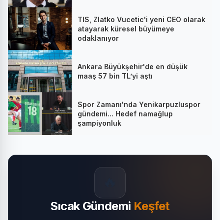
TIS, Zlatko Vucetic'i yeni CEO olarak
atayarak küresel büyümeye
odaklanıyor
Ankara Büyükşehir'de en düşük
maaş 57 bin TL’yi aştı
Spor Zamanı'nda Yenikarpuzluspor
gündemi... Hedef namağlup
şampiyonluk
🔥
Sıcak Gündemi
Keşfet