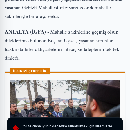
yaşanan Gebizli Mahallesi’ni ziyaret ederek mahalle
sakinleriyle bir araya geldi.
ANTALYA (İGFA) -
Mahalle sakinlerine geçmiş olsun
dileklerinde bulunan Başkan Uysal, yaşanan sorunlar
hakkında bilgi aldı, ailelerin ihtiyaç ve taleplerini tek tek
dinledi.
İLGİNİZİ ÇEKEBİLİR
"Size daha iyi bir deneyim sunabilmek için sitemizde