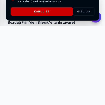
çerezler (cookies) kullanıyoruz.
KABUL ET
GIZLILIK
Bozdağ Film'den Bilecik'e tarihi ziyaret
HABERI OKU
Belediyelerin ilgili birimlerine gerekli çalışmaların
hızlandırılması ve gerekli desteklerin gecikmeden
sağlanması yönünde talimat verdi.
Diğer yandan Muratpaşa Belediyesi, su baskınlarından
etkilenen vatandaşların temel ihtiyaçlarının karşılanması
için destek çalışmalarını da başlattı.
Belediye Aşevi tarafından bölgede sıcak yemek dağıtımı