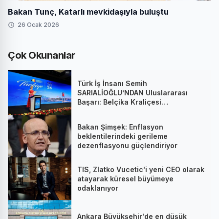
Bakan Tunç, Katarlı mevkidaşıyla buluştu
26 Ocak 2026
Çok Okunanlar
Türk İş İnsanı Semih
SARIALİOĞLU’NDAN Uluslararası
Başarı: Belçika Kraliçesi
Mathilde’nin Katıldığı Zirvede
Stratejik İmza
Bakan Şimşek: Enflasyon
beklentilerindeki gerileme
dezenflasyonu güçlendiriyor
TIS, Zlatko Vucetic'i yeni CEO olarak
atayarak küresel büyümeye
odaklanıyor
Ankara Büyükşehir'de en düşük