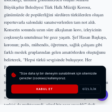
Büyükşehir Belediyesi Türk Halk Müziği Korosu,
günümüzde de popülerliğini sürdüren türkülerden oluşan
repertuvarla salondaki sanatseverlerden tam not aldı.
Konserin sonunda uzun süre alkışlanan koro, izleyicinin
coşkusuyla unutulmaz bir gece yaşattı. Şef Hasan Başkaya,
koronun; polis, mühendis, öğretmen, sağlık çalışanı gibi
farklı meslek gruplarından gelen amatörlerden oluştuğunu
belirterek, “Hepsi türkü sevgisinde buluşuyor. Her
Perşembe Atatürk Gençlik Merkezi’nde buluşarak
çalışmalarımızı sürdürüyoruz. Bu yapının tek ön koşulu,
"Size daha iyi bir deneyim sunabilmek için sitemizde
çerezler (cookies) kullanıyoruz.
türkü söylemek istemek. Bu konsere 3 ayda hazırlandık. Bu
akşam da popüler türküleri hatta artık pop müzik gibi
KABUL ET
GIZLILIK
söylenen türküleri repertuvarımıza ekledik. Seyircinin
tepkisi de muhteşemdi, güzel bir gece yaşadık” dedi.