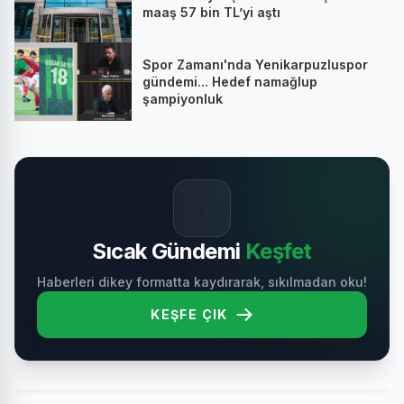
maaş 57 bin TL’yi aştı
Spor Zamanı'nda Yenikarpuzluspor
gündemi... Hedef namağlup
şampiyonluk
🔥
Sıcak Gündemi
Keşfet
Haberleri dikey formatta kaydırarak, sıkılmadan oku!
KEŞFE ÇIK