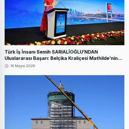
Türk İş İnsanı Semih SARIALİOĞLU’NDAN
Uluslararası Başarı: Belçika Kraliçesi Mathilde’nin
Katıldığı Zirvede Stratejik İmza
16 Mayıs 2026