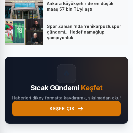
Ankara Büyükşehir'de en düşük
maaş 57 bin TL’yi aştı
Spor Zamanı'nda Yenikarpuzluspor
gündemi... Hedef namağlup
şampiyonluk
🔥
Sıcak Gündemi
Keşfet
Haberleri dikey formatta kaydırarak, sıkılmadan oku!
KEŞFE ÇIK