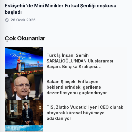
Eskişehir’de Mini Minikler Futsal Şenliği coşkusu
başladı
26 Ocak 2026
Çok Okunanlar
Türk İş İnsanı Semih
SARIALİOĞLU’NDAN Uluslararası
Başarı: Belçika Kraliçesi
Mathilde’nin Katıldığı Zirvede
Stratejik İmza
Bakan Şimşek: Enflasyon
beklentilerindeki gerileme
dezenflasyonu güçlendiriyor
TIS, Zlatko Vucetic'i yeni CEO olarak
atayarak küresel büyümeye
odaklanıyor