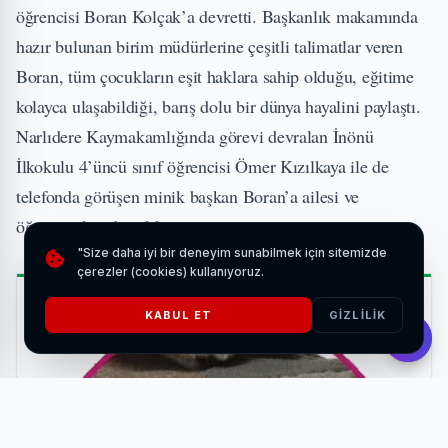
öğrencisi Boran Kolçak’a devretti. Başkanlık makamında
hazır bulunan birim müdürlerine çeşitli talimatlar veren
Boran, tüm çocukların eşit haklara sahip olduğu, eğitime
kolayca ulaşabildiği, barış dolu bir dünya hayalini paylaştı.
Narlıdere Kaymakamlığında görevi devralan İnönü
İlkokulu 4’üncü sınıf öğrencisi Ömer Kızılkaya ile de
telefonda görüşen minik başkan Boran’a ailesi ve
öğretmenleri de eşlik etti.
"Size daha iyi bir deneyim sunabilmek için sitemizde
çerezler (cookies) kullanıyoruz.
İLGİNİZİ ÇEKEBİLİR
KABUL ET
GIZLILIK