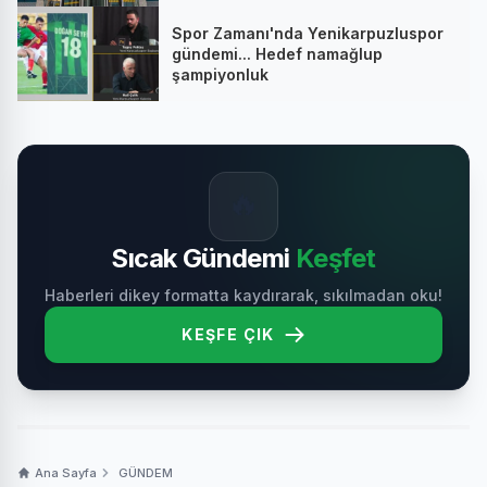
Spor Zamanı'nda Yenikarpuzluspor
gündemi... Hedef namağlup
şampiyonluk
🔥
Sıcak Gündemi
Keşfet
Haberleri dikey formatta kaydırarak, sıkılmadan oku!
KEŞFE ÇIK
Ana Sayfa
GÜNDEM