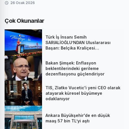
26 Ocak 2026
Çok Okunanlar
Türk İş İnsanı Semih
SARIALİOĞLU’NDAN Uluslararası
Başarı: Belçika Kraliçesi
Mathilde’nin Katıldığı Zirvede
Stratejik İmza
Bakan Şimşek: Enflasyon
beklentilerindeki gerileme
dezenflasyonu güçlendiriyor
TIS, Zlatko Vucetic'i yeni CEO olarak
atayarak küresel büyümeye
odaklanıyor
Ankara Büyükşehir'de en düşük
maaş 57 bin TL’yi aştı