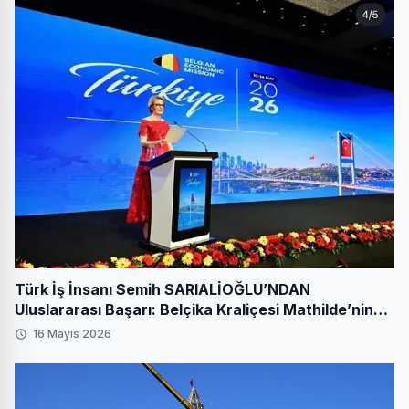
Türk İş İnsanı Semih SARIALİOĞLU’NDAN
Uluslararası Başarı: Belçika Kraliçesi Mathilde’nin
Katıldığı Zirvede Stratejik İmza
16 Mayıs 2026