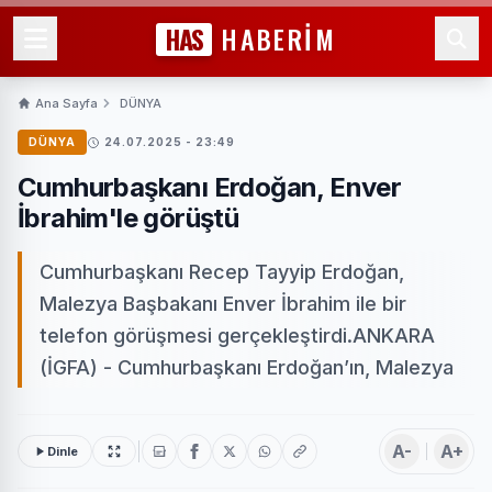
HAS
HABERİM
Ana Sayfa
DÜNYA
DÜNYA
24.07.2025 - 23:49
Cumhurbaşkanı Erdoğan, Enver
İbrahim'le görüştü
Cumhurbaşkanı Recep Tayyip Erdoğan,
Malezya Başbakanı Enver İbrahim ile bir
telefon görüşmesi gerçekleştirdi.ANKARA
(İGFA) - Cumhurbaşkanı Erdoğan’ın, Malezya
A-
A+
Dinle