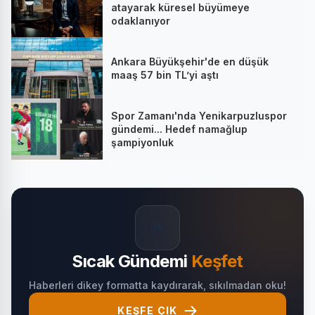
atayarak küresel büyümeye
odaklanıyor
Ankara Büyükşehir'de en düşük
maaş 57 bin TL’yi aştı
Spor Zamanı'nda Yenikarpuzluspor
gündemi... Hedef namağlup
şampiyonluk
🔥
Sıcak Gündemi
Keşfet
Haberleri dikey formatta kaydırarak, sıkılmadan oku!
KEŞFE ÇIK