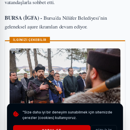
vatandaşlarla sohbet etti.
BURSA (İGFA) -
Bursa'da Nilüfer Belediyesi’nin
geleneksel aşure ikramları devam ediyor.
İLGİNİZİ ÇEKEBİLİR
"Size daha iyi bir deneyim sunabilmek için sitemizde
çerezler (cookies) kullanıyoruz.
Bozdağ Film'den Bilecik'e tarihi ziyaret