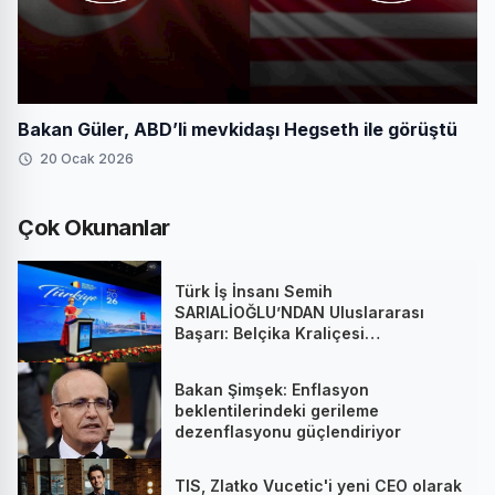
Bakan Güler, ABD’li mevkidaşı Hegseth ile görüştü
20 Ocak 2026
Çok Okunanlar
Türk İş İnsanı Semih
SARIALİOĞLU’NDAN Uluslararası
Başarı: Belçika Kraliçesi
Mathilde’nin Katıldığı Zirvede
Stratejik İmza
Bakan Şimşek: Enflasyon
beklentilerindeki gerileme
dezenflasyonu güçlendiriyor
TIS, Zlatko Vucetic'i yeni CEO olarak