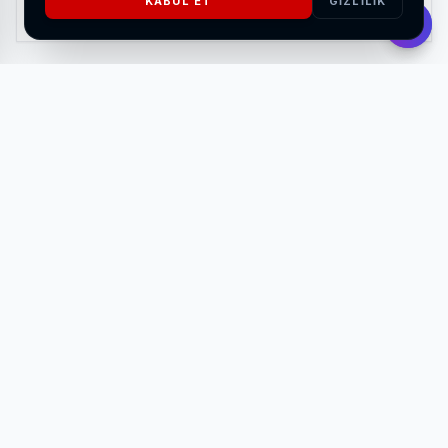
KABUL ET
GIZLILIK
HABERI OKU
Bu kapsamda son olarak Fethiye Sosyal Yaşam Alanı’nda
aşure dağıtımı gerçekleştirildi.
Etkinliğe, Nilüfer Belediye Başkanı Şadi Özdemir ve eşi
Nuray Özdemir’in yanı sıra Nilüfer Belediye Meclis Üyesi
Özlem Akbaş Önsoy, Nilbel A.Ş. Yönetim Kurulu Başkanı
İbrahim Mart ve Fethiye Mahalle Muhtarı Mustafa
Ormanlı da katıldı. Önlük ve eldiven giyip, kazanının
başına geçen Başkan Özdemir, bekleyen vatandaşlara
bolluk ve bereket dilekleriyle aşure ikram etti. Başkan
Özdemir, daha sonra aynı alanda kurulan pazar yerini
gezerek, esnaflar ve vatandaşlarla sohbet etti.