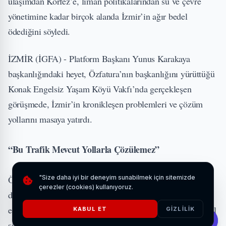
ulaşımdan Körfez’e, liman politikalarından su ve çevre
yönetimine kadar birçok alanda İzmir’in ağır bedel
ödediğini söyledi.
İZMİR (İGFA) - Platform Başkanı Yunus Karakaya
başkanlığındaki heyet, Özfatura’nın başkanlığını yürüttüğü
Konak Engelsiz Yaşam Köyü Vakfı’nda gerçekleşen
görüşmede, İzmir’in kronikleşen problemleri ve çözüm
yollarını masaya yatırdı.
“Bu Trafik Mevcut Yollarla Çözülemez”
"Size daha iyi bir deneyim sunabilmek için sitemizde
Özfatura, İzmir’deki trafik sorununa ilişkin
çerezler (cookies) kullanıyoruz.
değerlendirmesinde, klasik yol anlayışının artık iflas
ettiğini belirtti. Dünya kentlerinde yaygınlaşan çok katlı yol
KABUL ET
GIZLILIK
sistemlerinin İzmir için zorunluluk haline geldiğini