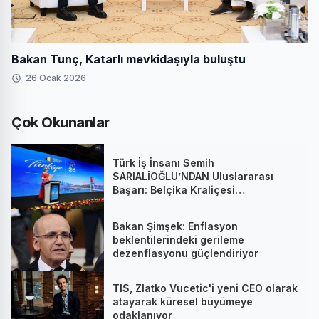
Bakan Tunç, Katarlı mevkidaşıyla buluştu
26 Ocak 2026
Çok Okunanlar
Türk İş İnsanı Semih
SARIALİOĞLU’NDAN Uluslararası
Başarı: Belçika Kraliçesi
Mathilde’nin Katıldığı Zirvede
Stratejik İmza
Bakan Şimşek: Enflasyon
beklentilerindeki gerileme
dezenflasyonu güçlendiriyor
TIS, Zlatko Vucetic'i yeni CEO olarak
atayarak küresel büyümeye
odaklanıyor