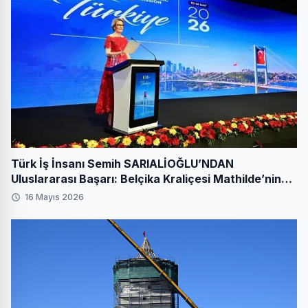
Türk İş İnsanı Semih SARIALİOĞLU’NDAN
Uluslararası Başarı: Belçika Kraliçesi Mathilde’nin
Katıldığı Zirvede Stratejik İmza
16 Mayıs 2026