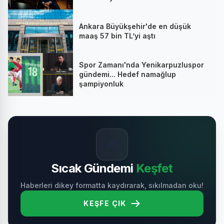
Ankara Büyükşehir'de en düşük
maaş 57 bin TL’yi aştı
Spor Zamanı'nda Yenikarpuzluspor
gündemi... Hedef namağlup
şampiyonluk
🔥
Sıcak Gündemi
Keşfet
Haberleri dikey formatta kaydırarak, sıkılmadan oku!
KEŞFE ÇIK