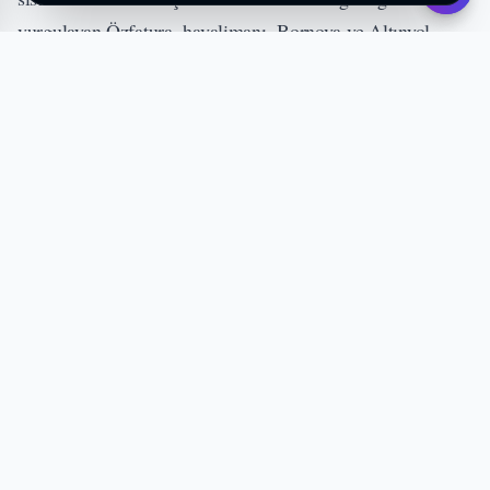
vurgulayan Özfatura, havalimanı, Bornova ve Altınyol
akslarında çift katlı yolların projelerinin yıllar önce
hazırlandığını, ancak uygulanmadığını ifade etti.
Karşıyaka–Konak hattı için ise araç trafiğini tamamen
dışlayan, yalnızca insan taşımaya dayalı tünel/feniküler
sisteminin hem maliyet hem çevre açısından en doğru
çözüm olduğunu dile getirdi.
Körfez ve Liman Uyarısı: “Fonksiyon Ayrımı
Yapılmadı, Bedeli Ağır Oldu”
Görüşmenin en kritik başlıklarından biri İzmir Körfezi
oldu. Özfatura, Alsancak Limanı’nın yolcu ve turizme,