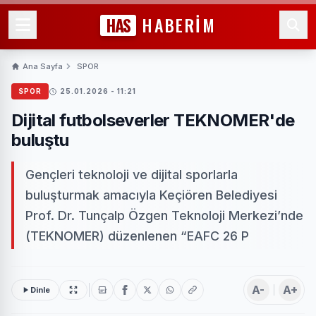
HAS
HABERİM
Ana Sayfa
SPOR
SPOR
25.01.2026 - 11:21
Dijital futbolseverler TEKNOMER'de
buluştu
Gençleri teknoloji ve dijital sporlarla
buluşturmak amacıyla Keçiören Belediyesi
Prof. Dr. Tunçalp Özgen Teknoloji Merkezi’nde
(TEKNOMER) düzenlenen “EAFC 26 P
A-
A+
Dinle