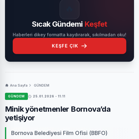
🔥
Sıcak Gündemi
Keşfet
Haberleri dikey formatta kaydırarak, sıkılmadan oku!
KEŞFE ÇIK
Ana Sayfa
GÜNDEM
GÜNDEM
25.01.2026 - 11:11
Minik yönetmenler Bornova’da
yetişiyor
Bornova Belediyesi Film Ofisi (BBFO)