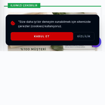
İLGİNİZİ ÇEKEBİLİR
"Size daha iyi bir deneyim sunabilmek için sitemizde
çerezler (cookies) kullanıyoruz.
KABUL ET
GIZLILIK
Küçük Alanlarda Yatak Ölçüsü Nasıl Belirlenmeli?
HABERI OKU
İlk etapta 9-10-11 yaş grubuna yönelik olarak ücretsiz