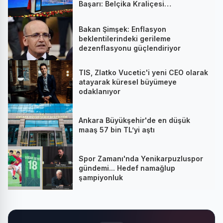
Başarı: Belçika Kraliçesi
Mathilde’nin Katıldığı Zirvede
Stratejik İmza
Bakan Şimşek: Enflasyon
beklentilerindeki gerileme
dezenflasyonu güçlendiriyor
TIS, Zlatko Vucetic'i yeni CEO olarak
atayarak küresel büyümeye
odaklanıyor
Ankara Büyükşehir'de en düşük
maaş 57 bin TL’yi aştı
Spor Zamanı'nda Yenikarpuzluspor
gündemi... Hedef namağlup
şampiyonluk