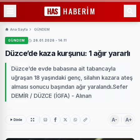
HAS
HABERİM
Ana Sayfa
GÜNDEM
GÜNDEM
26.01.2026 - 14:11
Düzce’de kaza kurşunu: 1 ağır yararlı
Düzce’de evde babasına ait tabancayla
uğraşan 18 yaşındaki genç, silahın kazara ateş
alması sonucu başından ağır yaralandı.Sefer
DEMİR / DÜZCE (İGFA) - Alınan
A-
A+
Dinle