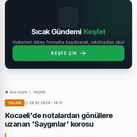
🔥
Sıcak Gündemi
Keşfet
Haberleri dikey formatta kaydırarak, sıkılmadan oku!
KEŞFE ÇIK
Ana Sayfa
YAŞAM
YAŞAM
26.01.2026 - 14:11
Kocaeli'de notalardan gönüllere
uzanan 'Saygınlar' korosu