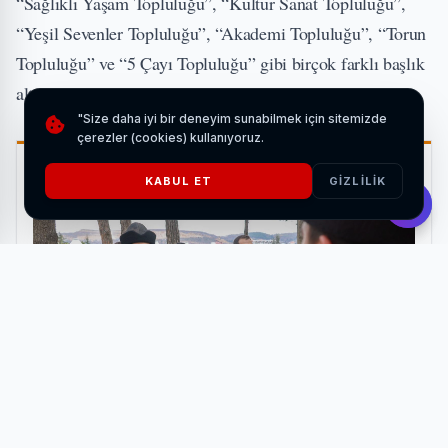
“Sağlıklı Yaşam Topluluğu”, “Kültür Sanat Topluluğu”,
“Yeşil Sevenler Topluluğu”, “Akademi Topluluğu”, “Torun
Topluluğu” ve “5 Çayı Topluluğu” gibi birçok farklı başlık
altında etkinlikler düzenleniyor.
"Size daha iyi bir deneyim sunabilmek için sitemizde
çerezler (cookies) kullanıyoruz.
İLGİNİZİ ÇEKEBİLİR
KABUL ET
GIZLILIK
Bozdağ Film'den Bilecik'e tarihi ziyaret