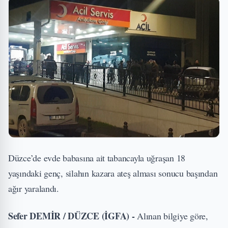
Düzce’de evde babasına ait tabancayla uğraşan 18
yaşındaki genç, silahın kazara ateş alması sonucu başından
ağır yaralandı.
Sefer DEMİR / DÜZCE (İGFA) -
Alınan bilgiye göre,