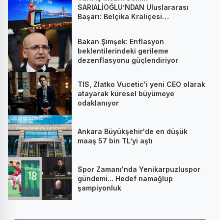
SARIALİOĞLU’NDAN Uluslararası
Başarı: Belçika Kraliçesi
Mathilde’nin Katıldığı Zirvede
Stratejik İmza
Bakan Şimşek: Enflasyon
beklentilerindeki gerileme
dezenflasyonu güçlendiriyor
TIS, Zlatko Vucetic'i yeni CEO olarak
atayarak küresel büyümeye
odaklanıyor
Ankara Büyükşehir'de en düşük
maaş 57 bin TL’yi aştı
Spor Zamanı'nda Yenikarpuzluspor
gündemi... Hedef namağlup
şampiyonluk