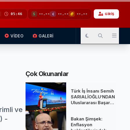
05:46
--.--
--.--
--.--
GİRİŞ
VİDEO
GALERİ
Çok Okunanlar
Türk İş İnsanı Semih
SARIALİOĞLU’NDAN
Uluslararası Başarı:
imli ve
Belçika Kraliçesi
Mathilde’nin
) -
Bakan Şimşek:
Katıldığı Zirvede
Enflasyon
Stratejik İmza