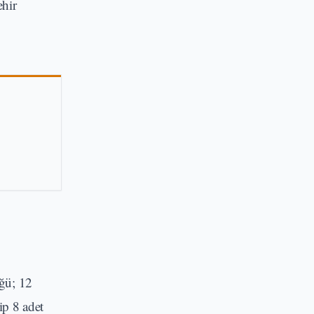
hir
üğü; 12
ip 8 adet