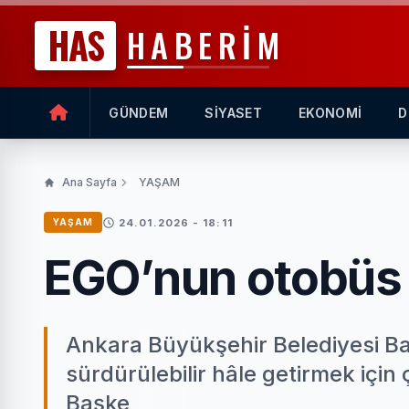
HAS
HABERİM
GÜNDEM
SİYASET
EKONOMİ
D
Ana Sayfa
YAŞAM
24.01.2026 - 18:11
YAŞAM
EGO’nun otobüs f
Ankara Büyükşehir Belediyesi Baş
sürdürülebilir hâle getirmek içi
Başke