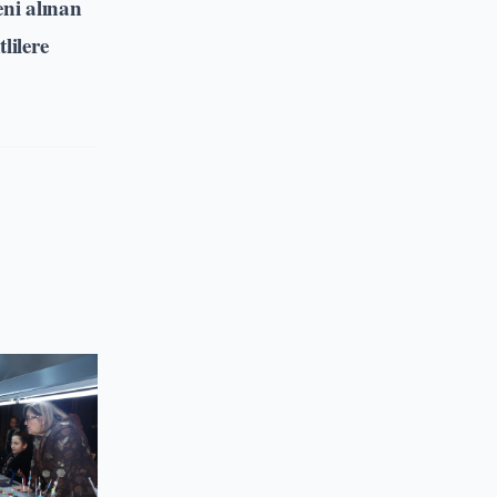
eni alınan
lilere