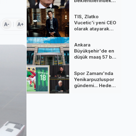
beklentilerindeki
gerileme
dezenflasyonu
TIS, Zlatko
güçlendiriyor
Vucetic'i yeni CEO
A-
A+
olarak atayarak
küresel
büyümeye
Ankara
odaklanıyor
Büyükşehir'de en
düşük maaş 57 bin
TL’yi aştı
Spor Zamanı'nda
Yenikarpuzluspor
gündemi... Hedef
namağlup
şampiyonluk