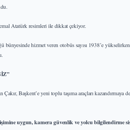
ndu.
al Atatürk resimleri ile dikkat çekiyor.
ğü bünyesinde hizmet veren otobüs sayısı 1938’e yükselirke
u.
İZ”
akır, Başkent’e yeni toplu taşıma araçları kazandırmaya 
işimine uygun, kamera güvenlik ve yolcu bilgilendirme si