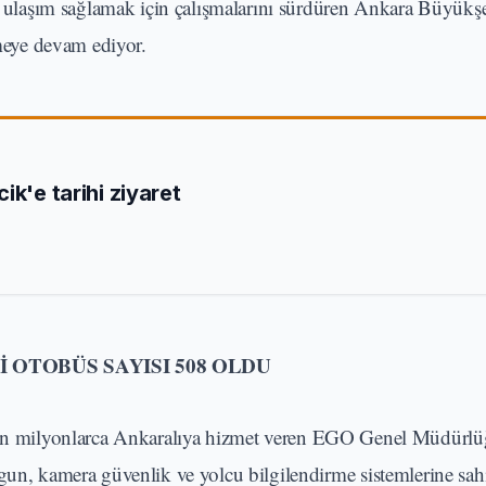
ulaşım sağlamak için çalışmalarını sürdüren Ankara Büyükşe
eye devam ediyor.
ik'e tarihi ziyaret
İ OTOBÜS SAYISI 508 OLDU
 her gün milyonlarca Ankaralıya hizmet veren EGO Genel Müdürl
gun, kamera güvenlik ve yolcu bilgilendirme sistemlerine sah