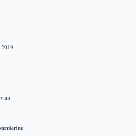
n 2019
devam
stemlerine