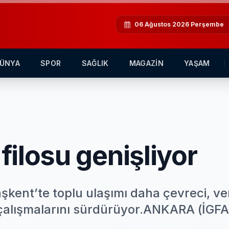
06 Ağustos 2026 Perşembe
ÜNYA
SPOR
SAĞLIK
MAGAZİN
YAŞAM
ilosu genişliyor
kent’te toplu ulaşımı daha çevreci, ver
n çalışmalarını sürdürüyor.ANKARA (İGFA