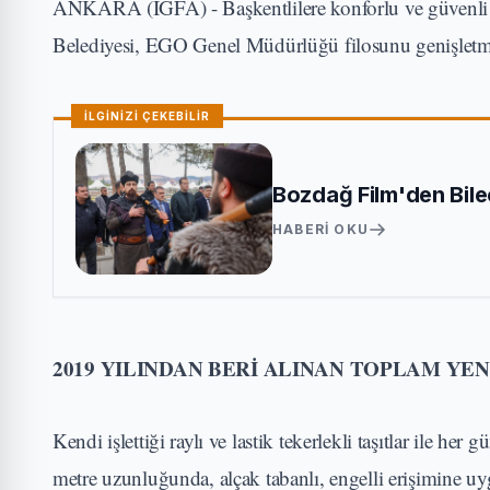
ANKARA (İGFA) - Başkentlilere konforlu ve güvenli 
Belediyesi, EGO Genel Müdürlüğü filosunu genişletm
İLGİNİZİ ÇEKEBİLİR
Bozdağ Film'den Bilec
HABERI OKU
2019 YILINDAN BERİ ALINAN TOPLAM YEN
Kendi işlettiği raylı ve lastik tekerlekli taşıtlar ile
metre uzunluğunda, alçak tabanlı, engelli erişimine uy