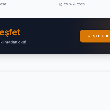
2026
26 Ocak 2026
eşfet
KEŞFE ÇIK
sıkılmadan oku!