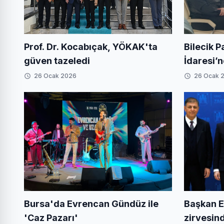
Prof. Dr. Kocabıçak, YÖKAK'ta
Bilecik P
güven tazeledi
İdaresi’
26 Ocak 2026
26 Ocak 
Bursa'da Evrencan Gündüz ile
Başkan E
'Caz Pazarı'
zirvesin