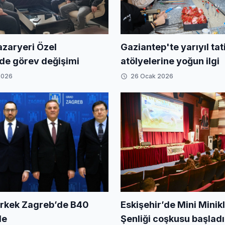
Gaziantep'te yarıyıl tati
azaryeri Özel
atölyelerine yoğun ilgi
nde görev değişimi
2026
26 Ocak 2026
rkek Zagreb’de B40
Eskişehir’de Mini Minikl
de
Şenliği coşkusu başladı