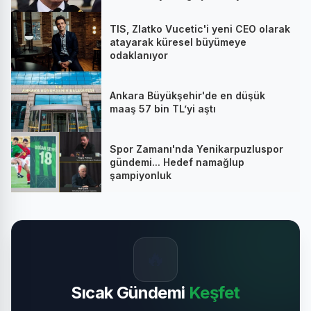
TIS, Zlatko Vucetic'i yeni CEO olarak
atayarak küresel büyümeye
odaklanıyor
Ankara Büyükşehir'de en düşük
maaş 57 bin TL’yi aştı
Spor Zamanı'nda Yenikarpuzluspor
gündemi... Hedef namağlup
şampiyonluk
🔥
Sıcak Gündemi
Keşfet