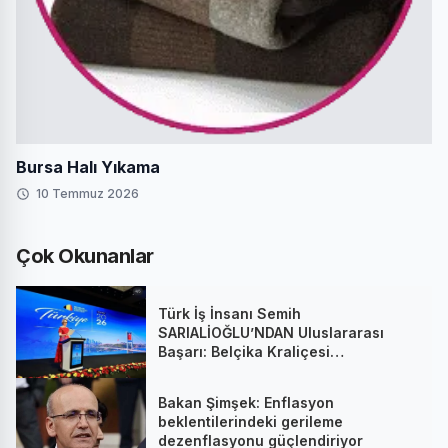
Bursa Halı Yıkama
10 Temmuz 2026
Çok Okunanlar
Türk İş İnsanı Semih
SARIALİOĞLU’NDAN Uluslararası
Başarı: Belçika Kraliçesi
Mathilde’nin Katıldığı Zirvede
Stratejik İmza
Bakan Şimşek: Enflasyon
beklentilerindeki gerileme
dezenflasyonu güçlendiriyor