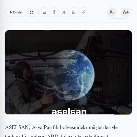
A-
A+
Dinle
ASELSAN, Asya Pasifik bölgesindeki müşterileriyle
toplam 171 milyon ABD doları tutarında ihracat