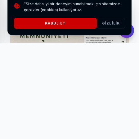
"Size daha iyi bir deneyim sunabilmek için sitemizde
çerezler (cookies) kullanıyoruz.
KABUL ET
GIZLILIK
Küçük Alanlarda Yatak Ölçüsü Nasıl Belirlenmeli?
HABERI OKU
Merkezden yapılan yazılı açıklamada, Şam Uluslararası
Havalimanı’na kurulan Hava Trafik Kontrol Radar
Sistemi’nin, askeri değil sivil amaçlarla hayata geçirildiği
belirtildi. Radar sisteminin, Suriye makamlarının ihtiyaç ve
talepleri doğrultusunda kurulduğu ve temel hedefinin hava