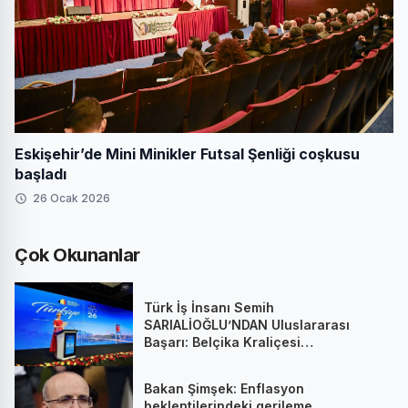
Eskişehir’de Mini Minikler Futsal Şenliği coşkusu
başladı
26 Ocak 2026
Çok Okunanlar
Türk İş İnsanı Semih
SARIALİOĞLU’NDAN Uluslararası
Başarı: Belçika Kraliçesi
Mathilde’nin Katıldığı Zirvede
Stratejik İmza
Bakan Şimşek: Enflasyon
beklentilerindeki gerileme