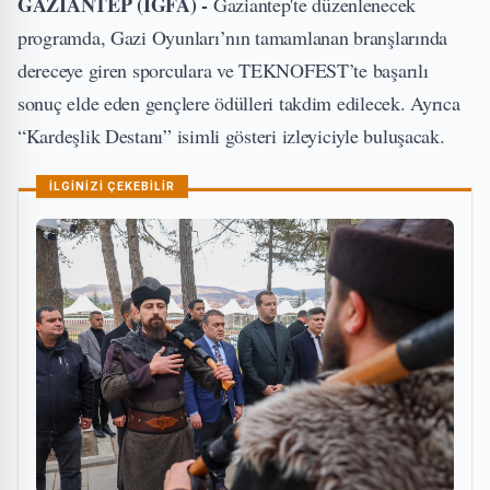
GAZİANTEP (İGFA) -
Gaziantep'te düzenlenecek
programda, Gazi Oyunları’nın tamamlanan branşlarında
dereceye giren sporculara ve TEKNOFEST’te başarılı
sonuç elde eden gençlere ödülleri takdim edilecek. Ayrıca
“Kardeşlik Destanı” isimli gösteri izleyiciyle buluşacak.
İLGİNİZİ ÇEKEBİLİR