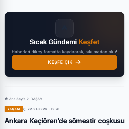
🔥
Sıcak Gündemi
Keşfet
Haberleri dikey formatta kaydırarak, sıkılmadan oku!
KEŞFE ÇIK
Ana Sayfa
YAŞAM
YAŞAM
22.01.2026 - 10:31
Ankara Keçiören’de sömestir coşkusu