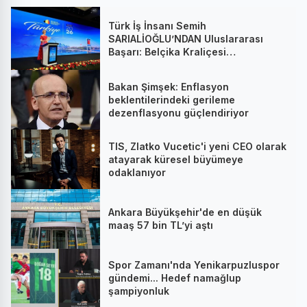
Türk İş İnsanı Semih
SARIALİOĞLU’NDAN Uluslararası
Başarı: Belçika Kraliçesi
Mathilde’nin Katıldığı Zirvede
Stratejik İmza
Bakan Şimşek: Enflasyon
beklentilerindeki gerileme
dezenflasyonu güçlendiriyor
TIS, Zlatko Vucetic'i yeni CEO olarak
atayarak küresel büyümeye
odaklanıyor
Ankara Büyükşehir'de en düşük
maaş 57 bin TL’yi aştı
Spor Zamanı'nda Yenikarpuzluspor
gündemi... Hedef namağlup
şampiyonluk