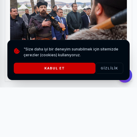
"Size daha iyi bir deneyim sunabilmek için sitemizde
çerezler (cookies) kullanıyoruz.
Bozdağ Film'den Bilecik'e tarihi ziyaret
KABUL ET
GIZLILIK
HABERI OKU
Saygı duruşu ve İstiklal Marşı’nın okunmasıyla başlayan
etkinlik, yarıyıl tatilinde çocuklara karne hediyesi olarak
hazırlanan dopdolu programla devam etti.
Keçiören Belediyesi Kadın ve Aile Hizmetleri Müdürlüğü