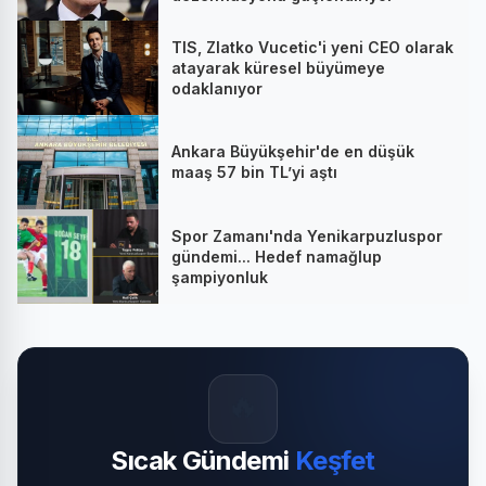
TIS, Zlatko Vucetic'i yeni CEO olarak
atayarak küresel büyümeye
odaklanıyor
Ankara Büyükşehir'de en düşük
maaş 57 bin TL’yi aştı
Spor Zamanı'nda Yenikarpuzluspor
gündemi... Hedef namağlup
şampiyonluk
🔥
Sıcak Gündemi
Keşfet