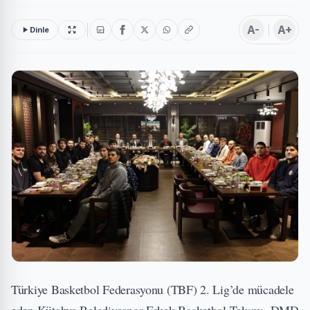
A-
A+
Dinle
Türkiye Basketbol Federasyonu (TBF) 2. Lig’de mücadele
eden Kütahya Belediyespor Erkek Basketbol Takımı, DMD