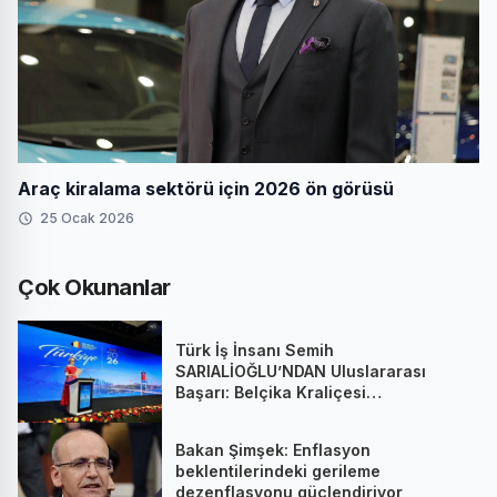
Araç kiralama sektörü için 2026 ön görüsü
25 Ocak 2026
Çok Okunanlar
Türk İş İnsanı Semih
SARIALİOĞLU’NDAN Uluslararası
Başarı: Belçika Kraliçesi
Mathilde’nin Katıldığı Zirvede
Stratejik İmza
Bakan Şimşek: Enflasyon
beklentilerindeki gerileme
dezenflasyonu güçlendiriyor