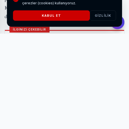
çerezler (cookies) kullanıyoruz.
Kahveci, Metehan için oynanacak karşılaşmanın önemine
dikkat çekti.
KABUL ET
GIZLILIK
İLGİNİZİ ÇEKEBİLİR
Manisa'dan amatör sporda 123 kulübe maddi
destek