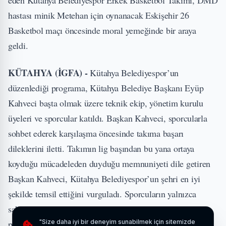
hastası minik Metehan için oynanacak Eskişehir 26
Basketbol maçı öncesinde moral yemeğinde bir araya
geldi.
KÜTAHYA (İGFA) -
Kütahya Belediyespor’un
düzenlediği programa, Kütahya Belediye Başkanı Eyüp
Kahveci başta olmak üzere teknik ekip, yönetim kurulu
üyeleri ve sporcular katıldı. Başkan Kahveci, sporcularla
sohbet ederek karşılaşma öncesinde takıma başarı
dileklerini iletti. Takımın lig başından bu yana ortaya
koyduğu mücadeleden duyduğu memnuniyeti dile getiren
Başkan Kahveci, Kütahya Belediyespor’un şehri en iyi
şekilde temsil ettiğini vurguladı. Sporcuların yalnızca
sahadaki performanslarıyla değil, sosyal sorumluluk
projeleriyle de örnek bir duruş sergilediğini belirten
"Size daha iyi bir deneyim sunabilmek için sitemizde