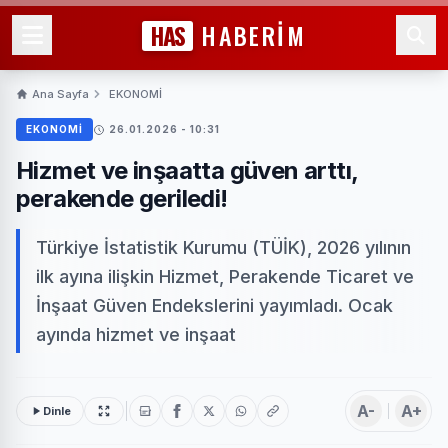
HAS
HABERİM
Ana Sayfa
EKONOMİ
EKONOMİ
26.01.2026 - 10:31
Hizmet ve inşaatta güven arttı,
perakende geriledi!
Türkiye İstatistik Kurumu (TÜİK), 2026 yılının
ilk ayına ilişkin Hizmet, Perakende Ticaret ve
İnşaat Güven Endekslerini yayımladı. Ocak
ayında hizmet ve inşaat
A-
A+
Dinle