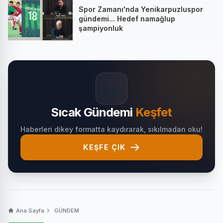
Spor Zamanı'nda Yenikarpuzluspor
gündemi... Hedef namağlup
şampiyonluk
🔥
Sıcak Gündemi
Keşfet
Haberleri dikey formatta kaydırarak, sıkılmadan oku!
KEŞFE ÇIK
Ana Sayfa
GÜNDEM