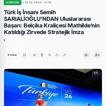
GÜNDEM
16.05.2026 - 13:16
Türk İş İnsanı Semih
SARIALİOĞLU’NDAN Uluslararası
Başarı: Belçika Kraliçesi Mathilde’nin
Katıldığı Zirvede Stratejik İmza
A-
A+
Dinle