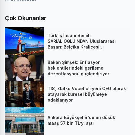
Çok Okunanlar
Türk İş İnsanı Semih
SARIALİOĞLU’NDAN Uluslararası
Başarı: Belçika Kraliçesi
Mathilde’nin Katıldığı Zirvede
Stratejik İmza
Bakan Şimşek: Enflasyon
beklentilerindeki gerileme
dezenflasyonu güçlendiriyor
TIS, Zlatko Vucetic'i yeni CEO olarak
atayarak küresel büyümeye
odaklanıyor
Ankara Büyükşehir'de en düşük
maaş 57 bin TL’yi aştı