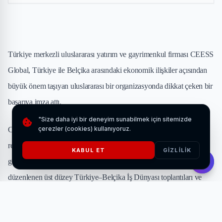
Türkiye merkezli uluslararası yatırım ve gayrimenkul firması CEESS
Global, Türkiye ile Belçika arasındaki ekonomik ilişkiler açısından
büyük önem taşıyan uluslararası bir organizasyonda dikkat çeken bir
başarıya imza attı.
"Size daha iyi bir deneyim sunabilmek için sitemizde
çerezler (cookies) kullanıyoruz.
Cumhurbaşkanı Recep Tayyip Erdoğan’ın davetleriyle Türkiye’ye
resmi ziyarette bulunan Kraliçe Mathilde himayesinde
KABUL ET
GIZLILIK
gerçekleştirilen “Belçika Ekonomik Misyonu” programı kapsamında
düzenlenen üst düzey Türkiye–Belçika İş Dünyası toplantıları ve
resmi imza törenlerinde CEESS Global de yer aldı.
Program; Aile ve Sosyal Hizmetler Bakanı Mahinur Özdemir