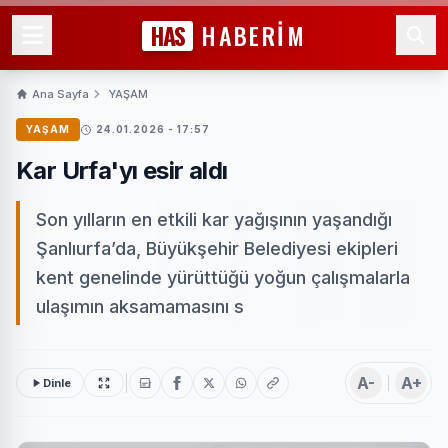
HAS
HABERİM
Ana Sayfa
YAŞAM
YAŞAM
24.01.2026 - 17:57
Kar Urfa'yı esir aldı
Son yılların en etkili kar yağışının yaşandığı
Şanlıurfa’da, Büyükşehir Belediyesi ekipleri
kent genelinde yürüttüğü yoğun çalışmalarla
ulaşımın aksamamasını s
A-
A+
Dinle