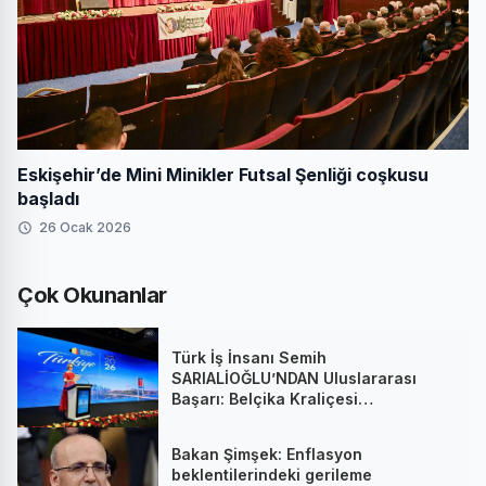
Eskişehir’de Mini Minikler Futsal Şenliği coşkusu
başladı
26 Ocak 2026
Çok Okunanlar
Türk İş İnsanı Semih
SARIALİOĞLU’NDAN Uluslararası
Başarı: Belçika Kraliçesi
Mathilde’nin Katıldığı Zirvede
Stratejik İmza
Bakan Şimşek: Enflasyon
beklentilerindeki gerileme