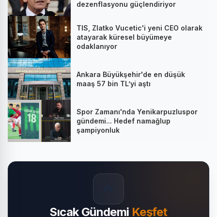
dezenflasyonu güçlendiriyor
TIS, Zlatko Vucetic'i yeni CEO olarak
atayarak küresel büyümeye
odaklanıyor
Ankara Büyükşehir'de en düşük
maaş 57 bin TL’yi aştı
Spor Zamanı'nda Yenikarpuzluspor
gündemi... Hedef namağlup
şampiyonluk
🔥
Sıcak Gündemi
Keşfet