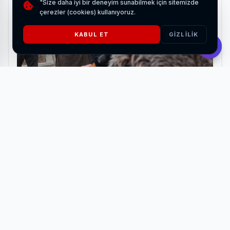
"Size daha iyi bir deneyim sunabilmek için sitemizde
çerezler (cookies) kullanıyoruz.
KABUL ET
GIZLILIK
Bozdağ Film'den Bilecik'e tarihi ziyaret
HABERI OKU
Özellikle yaşlılar, çocuklar ve engelli bireylerin kullandığı
güzergâhlarda kar küreme ve tuzlama faaliyetleri öncelikli
olarak gerçekleştiriliyor. Buzlanma riskine karşı gerekli
önlemler alınarak olası kazaların önüne geçilmesi
amaçlanıyor.