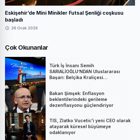
Eskişehir’de Mini Minikler Futsal Şenliği coşkusu
başladı
26 Ocak 2026
Çok Okunanlar
Türk İş İnsanı Semih
SARIALİOĞLU’NDAN Uluslararası
Başarı: Belçika Kraliçesi
Mathilde’nin Katıldığı Zirvede
Stratejik İmza
Bakan Şimşek: Enflasyon
beklentilerindeki gerileme
dezenflasyonu güçlendiriyor
TIS, Zlatko Vucetic'i yeni CEO olarak
atayarak küresel büyümeye
odaklanıyor