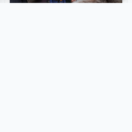
Bozdağ Film'den Bilecik'e tarihi ziyaret
HABERI OKU
200 METREKÜP/GÜN KAPASİTELİ MODERN
TESİSLER
Proje kapsamında Güçlüköy ve Bademli mahallelerinde
oluşan atıksuların, çevre mevzuatına ve alıcı ortam
standartlarına uygun şekilde arıtılarak deşarj edilmesi
amacıyla 200 metreküp/gün kapasiteli Sürekli Akışlı Paket
Atıksu Arıtma Tesisleri inşa edildi. Çevreye duyarlı ve