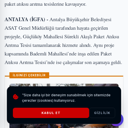
paket atıksu arıtma tesislerine kavuşuyor.
ANTALYA (İGFA) -
Antalya Büyükşehir Belediyesi
ASAT Genel Müdürlüğü tarafından hayata geçirilen
projeyle, Güçlüköy Mahallesi Sürekli Akışlı Paket Atıksu
Arıtma Tesisi tamamlanarak hizmete alındı. Aynı proje
kapsamında Bademli Mahallesi’nde inşa edilen Paket
Atıksu Arıtma Tesisi’nde ise çalışmalar son aşamaya geldi.
İLGİNİZİ ÇEKEBİLİR
"Size daha iyi bir deneyim sunabilmek için sitemizde
çerezler (cookies) kullanıyoruz.
KABUL ET
GIZLILIK