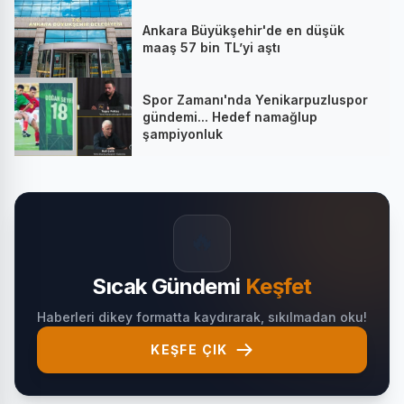
Ankara Büyükşehir'de en düşük
maaş 57 bin TL’yi aştı
Spor Zamanı'nda Yenikarpuzluspor
gündemi... Hedef namağlup
şampiyonluk
🔥
Sıcak Gündemi
Keşfet
Haberleri dikey formatta kaydırarak, sıkılmadan oku!
KEŞFE ÇIK