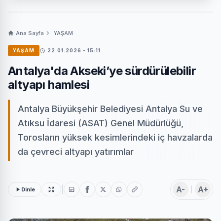
Ana Sayfa
YAŞAM
YAŞAM
22.01.2026 - 15:11
Antalya'da Akseki’ye sürdürülebilir
altyapı hamlesi
Antalya Büyükşehir Belediyesi Antalya Su ve
Atıksu İdaresi (ASAT) Genel Müdürlüğü,
Torosların yüksek kesimlerindeki iç havzalarda
da çevreci altyapı yatırımlar
A-
A+
Dinle