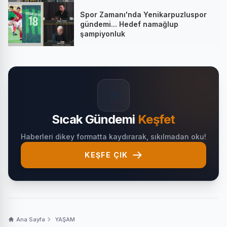
Spor Zamanı'nda Yenikarpuzluspor
gündemi... Hedef namağlup
şampiyonluk
🔥
Sıcak Gündemi
Keşfet
Haberleri dikey formatta kaydırarak, sıkılmadan oku!
KEŞFE ÇIK
Ana Sayfa
YAŞAM