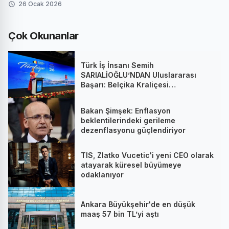
26 Ocak 2026
Çok Okunanlar
Türk İş İnsanı Semih
SARIALİOĞLU’NDAN Uluslararası
Başarı: Belçika Kraliçesi
Mathilde’nin Katıldığı Zirvede
Stratejik İmza
Bakan Şimşek: Enflasyon
beklentilerindeki gerileme
dezenflasyonu güçlendiriyor
TIS, Zlatko Vucetic'i yeni CEO olarak
atayarak küresel büyümeye
odaklanıyor
Ankara Büyükşehir'de en düşük
maaş 57 bin TL’yi aştı