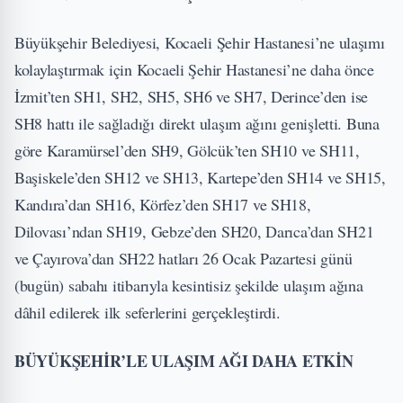
Büyükşehir Belediyesi, Kocaeli Şehir Hastanesi’ne ulaşımı
kolaylaştırmak için Kocaeli Şehir Hastanesi’ne daha önce
İzmit’ten SH1, SH2, SH5, SH6 ve SH7, Derince’den ise
SH8 hattı ile sağladığı direkt ulaşım ağını genişletti. Buna
göre Karamürsel’den SH9, Gölcük’ten SH10 ve SH11,
Başiskele’den SH12 ve SH13, Kartepe’den SH14 ve SH15,
Kandıra’dan SH16, Körfez’den SH17 ve SH18,
Dilovası’ndan SH19, Gebze’den SH20, Darıca’dan SH21
ve Çayırova’dan SH22 hatları 26 Ocak Pazartesi günü
(bugün) sabahı itibarıyla kesintisiz şekilde ulaşım ağına
dâhil edilerek ilk seferlerini gerçekleştirdi.
BÜYÜKŞEHİR’LE ULAŞIM AĞI DAHA ETKİN