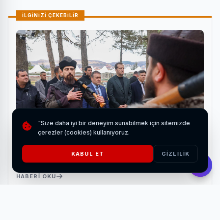
İLGİNİZİ ÇEKEBİLİR
"Size daha iyi bir deneyim sunabilmek için sitemizde
çerezler (cookies) kullanıyoruz.
KABUL ET
GIZLILIK
Bozdağ Film'den Bilecik'e tarihi ziyaret
HABERI OKU
24 Ocak 2026 tarihinde düzenlenen toplantı, federasyonun