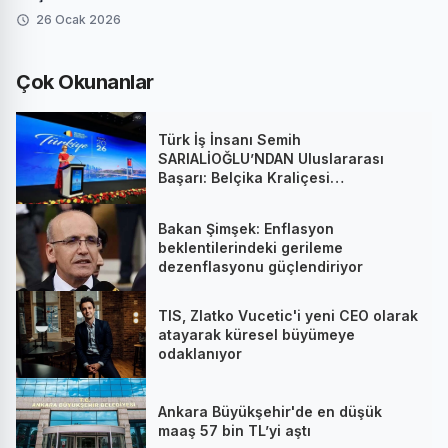
26 Ocak 2026
Çok Okunanlar
Türk İş İnsanı Semih
SARIALİOĞLU’NDAN Uluslararası
Başarı: Belçika Kraliçesi
Mathilde’nin Katıldığı Zirvede
Stratejik İmza
Bakan Şimşek: Enflasyon
beklentilerindeki gerileme
dezenflasyonu güçlendiriyor
TIS, Zlatko Vucetic'i yeni CEO olarak
atayarak küresel büyümeye
odaklanıyor
Ankara Büyükşehir'de en düşük
maaş 57 bin TL’yi aştı