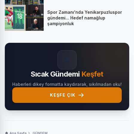
Spor Zamanı'nda Yenikarpuzluspor
gündemi... Hedef namağlup
şampiyonluk
🔥
Sıcak Gündemi
Keşfet
Haberleri dikey formatta kaydırarak, sıkılmadan oku!
KEŞFE ÇIK
Ana Sayfa
GÜNDEM