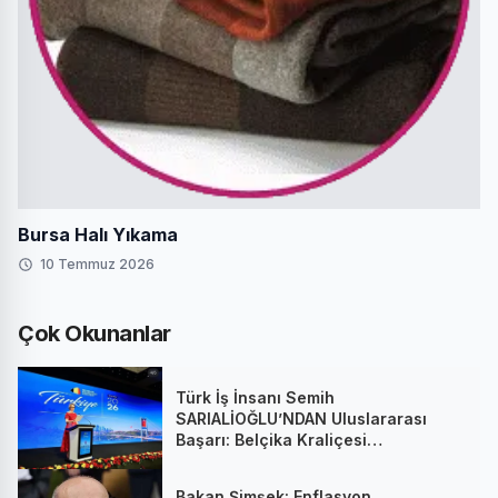
Bursa Halı Yıkama
10 Temmuz 2026
Çok Okunanlar
Türk İş İnsanı Semih
SARIALİOĞLU’NDAN Uluslararası
Başarı: Belçika Kraliçesi
Mathilde’nin Katıldığı Zirvede
Stratejik İmza
Bakan Şimşek: Enflasyon