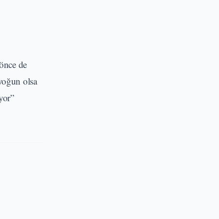
 önce de
 yoğun olsa
yor”