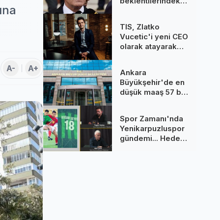
beklentilerindeki
ına
gerileme
dezenflasyonu
TIS, Zlatko
güçlendiriyor
Vucetic'i yeni CEO
olarak atayarak
küresel
büyümeye
A-
A+
Ankara
odaklanıyor
Büyükşehir'de en
düşük maaş 57 bin
TL’yi aştı
Spor Zamanı'nda
Yenikarpuzluspor
gündemi... Hedef
namağlup
şampiyonluk