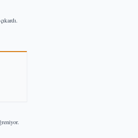
çıkardı.
ğreniyor.