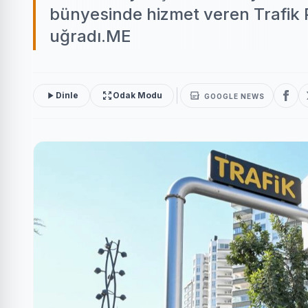
bünyesinde hizmet veren Trafik Pa
uğradı.ME
Dinle
Odak Modu
GOOGLE NEWS