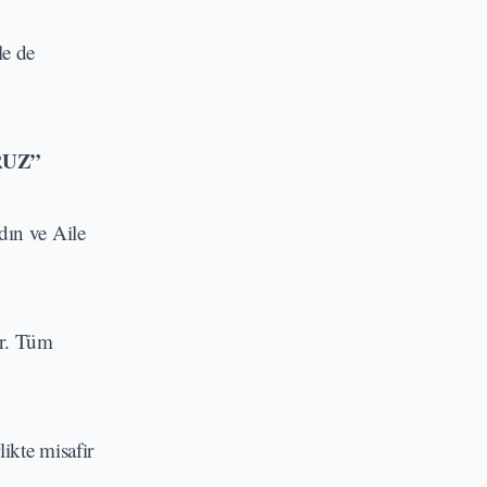
le de
RUZ”
adın ve Aile
or. Tüm
ikte misafir