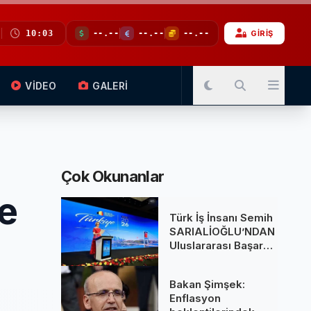
10:03
--.--
--.--
--.--
GİRİŞ
VİDEO
GALERİ
Çok Okunanlar
de
Türk İş İnsanı Semih
SARIALİOĞLU’NDAN
Uluslararası Başarı:
Belçika Kraliçesi
Mathilde’nin
Bakan Şimşek:
Katıldığı Zirvede
Enflasyon
Stratejik İmza