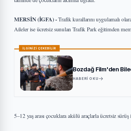
MERSİN (İGFA) -
Trafik kurallarını uygulamalı ola
Aileler ise ücretsiz sunulan Trafik Park eğitimden mem
İLGİNİZİ ÇEKEBİLİR
Bozdağ Film'den Bilec
HABERI OKU
5–12 yaş arası çocuklara akülü araçlarla ücretsiz sürüş