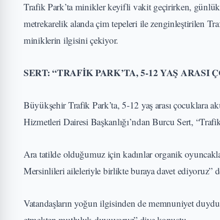
Trafik Park’ta minikler keyifli vakit geçirirken, günlü
metrekarelik alanda çim tepeleri ile zenginleştirilen Tra
miniklerin ilgisini çekiyor.
SERT: “TRAFİK PARK’TA, 5-12 YAŞ ARAS
Büyükşehir Trafik Park’ta, 5-12 yaş arası çocuklara akül
Hizmetleri Dairesi Başkanlığı’ndan Burcu Sert, “Trafik P
Ara tatilde olduğumuz için kadınlar organik oyuncakl
Mersinlileri aileleriyle birlikte buraya davet ediyoruz” d
Vatandaşların yoğun ilgisinden de memnuniyet duydukla
etmekten mutluluk duyuyoruz” diye konuştu.