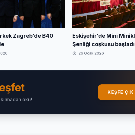
rkek Zagreb’de B40
Eskişehir’de Mini Minikl
de
Şenliği coşkusu başladı
2026
26 Ocak 2026
eşfet
KEŞFE ÇIK
sıkılmadan oku!