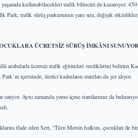
k yaşamda kullanabilecekleri trafik bilincini de kazanıyor. 450
fik Park; trafik sürüş parkurunun yanı sıra, değişik etkinlikler
I ÇOCUKLARA ÜCRETSİZ SÜRÜŞ İMKÂNI SUNUYO
ü arabalarla ücretsiz trafik eğitimleri verdiklerini belirten K
ark’ın içerisinde, üretici kadınların stantları da yer alıyor.
ar satıyor. Aynı zamanda yeme-içme stantlarımız da bulunuy
edi.
rını ifade eden Sert, “Tüm Mersin halkını, çocukları ile birl