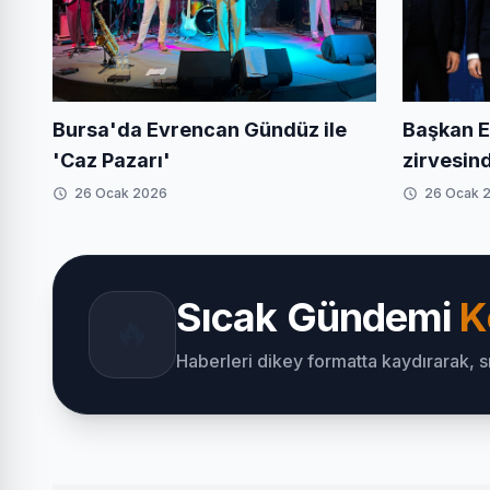
Bursa'da Evrencan Gündüz ile
Başkan E
'Caz Pazarı'
zirvesin
26 Ocak 2026
26 Ocak 
Sıcak Gündemi
K
🔥
Haberleri dikey formatta kaydırarak, 