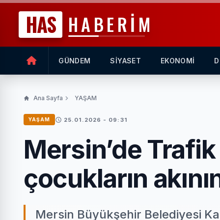
HAS
HABERİM
GÜNDEM
SİYASET
EKONOMİ
D
Ana Sayfa
YAŞAM
25.01.2026 - 09:31
YAŞAM
Mersin’de Trafik 
çocukların akını
Mersin Büyükşehir Belediyesi Kad