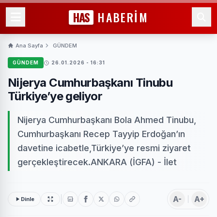
HAS
HABERİM
Ana Sayfa
GÜNDEM
GÜNDEM
26.01.2026 - 16:31
Nijerya Cumhurbaşkanı Tinubu
Türkiye’ye geliyor
Nijerya Cumhurbaşkanı Bola Ahmed Tinubu,
Cumhurbaşkanı Recep Tayyip Erdoğan’ın
davetine icabetle,Türkiye’ye resmi ziyaret
gerçekleştirecek.ANKARA (İGFA) - İlet
A-
A+
Dinle