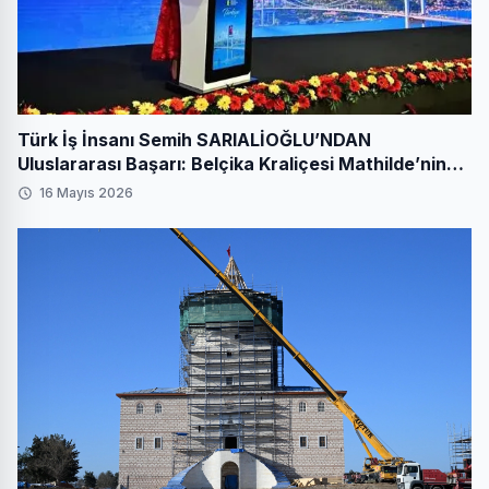
Türk İş İnsanı Semih SARIALİOĞLU’NDAN
Uluslararası Başarı: Belçika Kraliçesi Mathilde’nin
Katıldığı Zirvede Stratejik İmza
16 Mayıs 2026