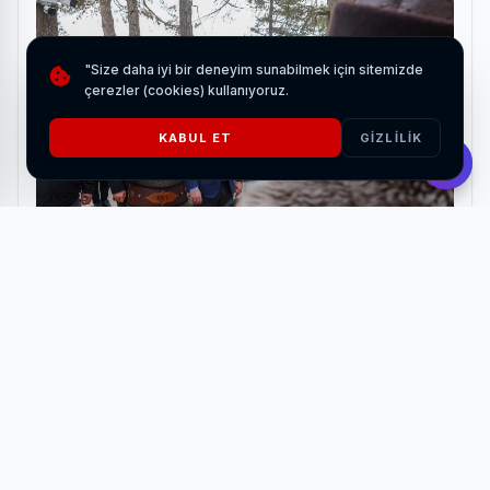
"Size daha iyi bir deneyim sunabilmek için sitemizde
çerezler (cookies) kullanıyoruz.
KABUL ET
GIZLILIK
Bozdağ Film'den Bilecik'e tarihi ziyaret
HABERI OKU
Öğrencilerin ince ve kaba motor becerilerini desteklemeye
yönelik düzenlenen mutfak atölyesi faaliyetlerine başlanan
Mola Evi’nde, öğrencilerle birlikte börek ve kurabiye