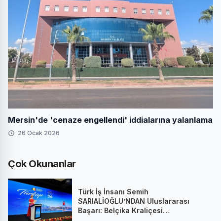
Mersin'de 'cenaze engellendi' iddialarına yalanlama
26 Ocak 2026
Çok Okunanlar
Türk İş İnsanı Semih
SARIALİOĞLU’NDAN Uluslararası
Başarı: Belçika Kraliçesi
Mathilde’nin Katıldığı Zirvede