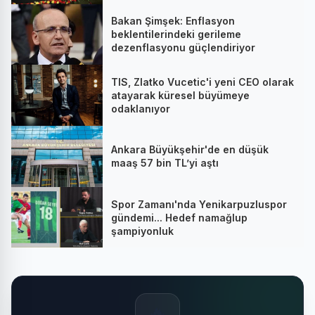
Stratejik İmza
Bakan Şimşek: Enflasyon
beklentilerindeki gerileme
dezenflasyonu güçlendiriyor
TIS, Zlatko Vucetic'i yeni CEO olarak
atayarak küresel büyümeye
odaklanıyor
Ankara Büyükşehir'de en düşük
maaş 57 bin TL’yi aştı
Spor Zamanı'nda Yenikarpuzluspor
gündemi... Hedef namağlup
şampiyonluk
🔥