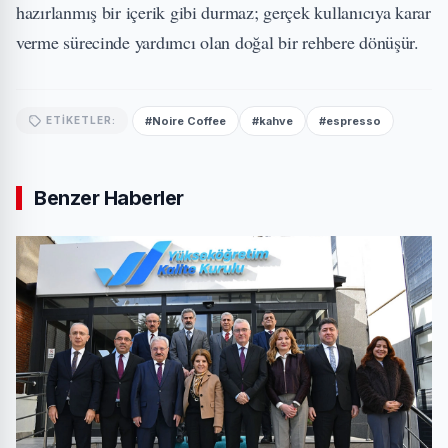
hazırlanmış bir içerik gibi durmaz; gerçek kullanıcıya karar
verme sürecinde yardımcı olan doğal bir rehbere dönüşür.
#Noire Coffee
#kahve
#espresso
ETIKETLER:
Benzer Haberler