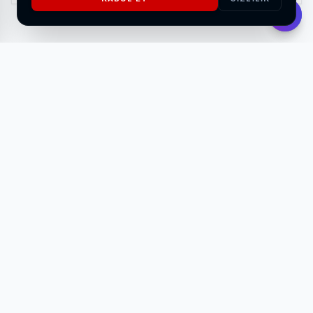
Türkiye merkezli uluslararası yatırım ve gayrimenkul firması CEESS
Global, Türkiye ile Belçika arasındaki ekonomik ilişkiler açısından
büyük önem taşıyan uluslararası bir organizasyonda dikkat çeken bir
başarıya imza attı.
Cumhurbaşkanı Recep Tayyip Erdoğan’ın davetleriyle Türkiye’ye
resmi ziyarette bulunan Kraliçe Mathilde himayesinde
gerçekleştirilen “Belçika Ekonomik Misyonu” programı kapsamında
düzenlenen üst düzey Türkiye–Belçika İş Dünyası toplantıları ve
resmi imza törenlerinde CEESS Global de yer aldı.
Program; Aile ve Sosyal Hizmetler Bakanı Mahinur Özdemir