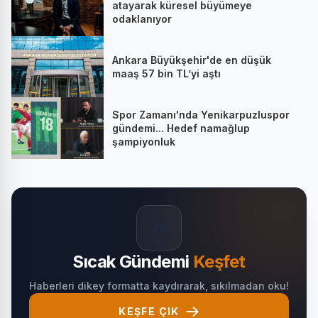
atayarak küresel büyümeye
odaklanıyor
Ankara Büyükşehir'de en düşük
maaş 57 bin TL’yi aştı
Spor Zamanı'nda Yenikarpuzluspor
gündemi... Hedef namağlup
şampiyonluk
🔥
Sıcak Gündemi
Keşfet
Haberleri dikey formatta kaydırarak, sıkılmadan oku!
KEŞFE ÇIK