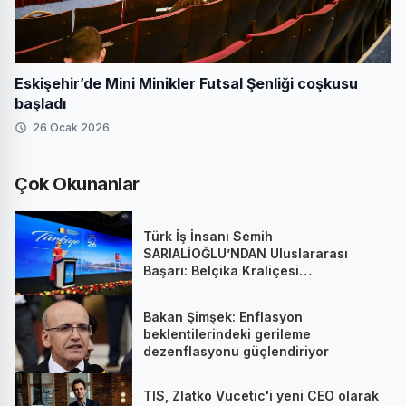
Eskişehir’de Mini Minikler Futsal Şenliği coşkusu
başladı
26 Ocak 2026
Çok Okunanlar
Türk İş İnsanı Semih
SARIALİOĞLU’NDAN Uluslararası
Başarı: Belçika Kraliçesi
Mathilde’nin Katıldığı Zirvede
Stratejik İmza
Bakan Şimşek: Enflasyon
beklentilerindeki gerileme
dezenflasyonu güçlendiriyor
TIS, Zlatko Vucetic'i yeni CEO olarak