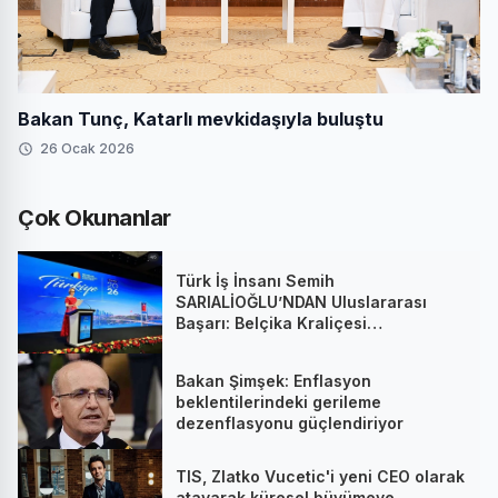
Bakan Tunç, Katarlı mevkidaşıyla buluştu
26 Ocak 2026
Çok Okunanlar
Türk İş İnsanı Semih
SARIALİOĞLU’NDAN Uluslararası
Başarı: Belçika Kraliçesi
Mathilde’nin Katıldığı Zirvede
Stratejik İmza
Bakan Şimşek: Enflasyon
beklentilerindeki gerileme
dezenflasyonu güçlendiriyor
TIS, Zlatko Vucetic'i yeni CEO olarak
atayarak küresel büyümeye