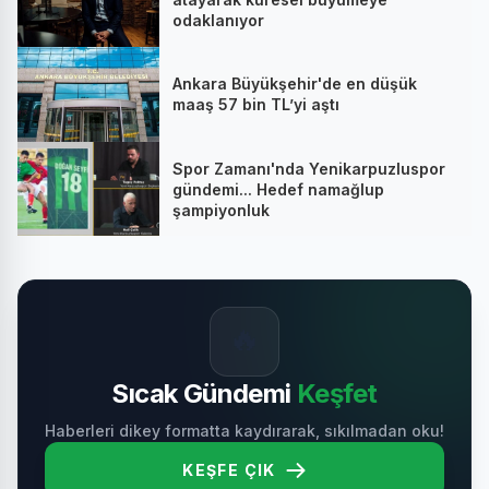
odaklanıyor
Ankara Büyükşehir'de en düşük
maaş 57 bin TL’yi aştı
Spor Zamanı'nda Yenikarpuzluspor
gündemi... Hedef namağlup
şampiyonluk
🔥
Sıcak Gündemi
Keşfet
Haberleri dikey formatta kaydırarak, sıkılmadan oku!
KEŞFE ÇIK