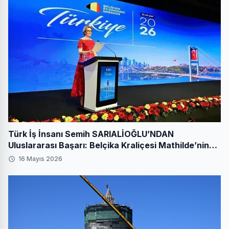
Türk İş İnsanı Semih SARIALİOĞLU’NDAN
Uluslararası Başarı: Belçika Kraliçesi Mathilde’nin
Katıldığı Zirvede Stratejik İmza
16 Mayıs 2026