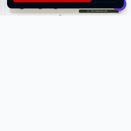
Küçük Alanlarda Yatak Ölçüsü Nasıl Belirlenmeli?
HABERI OKU
Benzer Haberler
Didim'de Saç Ekimi Yaptırmak İsteyenler Sezon
Bitmeden Harekete Geçiyor
06 Ağustos 2026