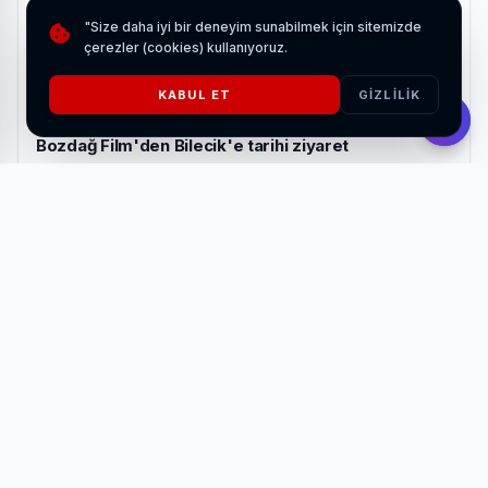
"Size daha iyi bir deneyim sunabilmek için sitemizde
çerezler (cookies) kullanıyoruz.
KABUL ET
GIZLILIK
Bozdağ Film'den Bilecik'e tarihi ziyaret
HABERI OKU
Projenin son konuğu, Evrencan Gündüz ve Uzaylılar oldu.
Geniş repertuvarı ve sahnedeki enerjisiyle dinleyenlere
keyifli bir akşam yaşatan grup, kendine has yorumları ve
güçlü sahne performansıyla dikkat çekti.
Konser boyunca izleyiciler alkışlarıyla sanatçılara eşlik