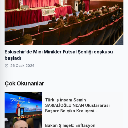
Eskişehir’de Mini Minikler Futsal Şenliği coşkusu
başladı
26 Ocak 2026
Çok Okunanlar
Türk İş İnsanı Semih
SARIALİOĞLU’NDAN Uluslararası
Başarı: Belçika Kraliçesi
Mathilde’nin Katıldığı Zirvede
Stratejik İmza
Bakan Şimşek: Enflasyon