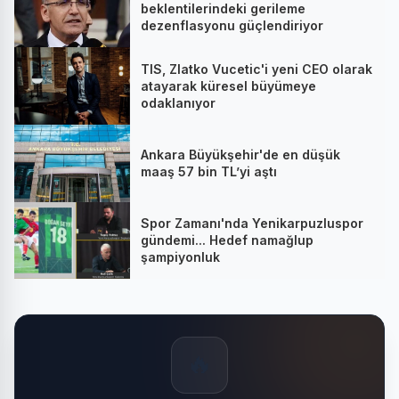
beklentilerindeki gerileme
dezenflasyonu güçlendiriyor
TIS, Zlatko Vucetic'i yeni CEO olarak
atayarak küresel büyümeye
odaklanıyor
Ankara Büyükşehir'de en düşük
maaş 57 bin TL’yi aştı
Spor Zamanı'nda Yenikarpuzluspor
gündemi... Hedef namağlup
şampiyonluk
🔥