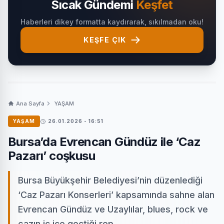
Sıcak Gündemi
Keşfet
Haberleri dikey formatta kaydırarak, sıkılmadan oku!
KEŞFE ÇIK
Ana Sayfa
YAŞAM
YAŞAM
26.01.2026 - 16:51
Bursa’da Evrencan Gündüz ile ‘Caz
Pazarı’ coşkusu
Bursa Büyükşehir Belediyesi’nin düzenlediği
‘Caz Pazarı Konserleri’ kapsamında sahne alan
Evrencan Gündüz ve Uzaylılar, blues, rock ve
cazın iç içe geçtiği rep