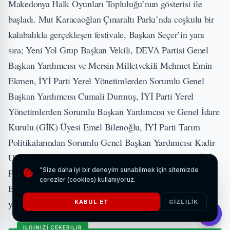
Makedonya Halk Oyunları Topluluğu’nun gösterisi ile
başladı. Mut Karacaoğlan Çınaraltı Parkı’nda coşkulu bir
kalabalıkla gerçekleşen festivale, Başkan Seçer’in yanı
sıra; Yeni Yol Grup Başkan Vekili, DEVA Partisi Genel
Başkan Yardımcısı ve Mersin Milletvekili Mehmet Emin
Ekmen, İYİ Parti Yerel Yönetimlerden Sorumlu Genel
Başkan Yardımcısı Cumali Durmuş, İYİ Parti Yerel
Yönetimlerden Sorumlu Başkan Yardımcısı ve Genel İdare
Kurulu (GİK) Üyesi Emel Bilenoğlu, İYİ Parti Tarım
Politikalarından Sorumlu Genel Başkan Yardımcısı Kadir
Ulusoy, CHP Mersin Milletvekili Hasan Ufuk Çakır, İYİ
"Size daha iyi bir deneyim sunabilmek için sitemizde
Parti Mersin Milletvekili Burhanettin Kocamaz, Mut
çerezler (cookies) kullanıyoruz.
Belediye Başkanı Murat Orhan, siyasi partilerin il ve ilçe
yöneticileri ile çok sayıda vatandaş da katıldı.
KABUL ET
GIZLILIK
İLGİNİZİ ÇEKEBİLİR