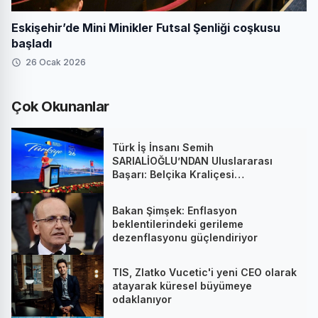
Eskişehir’de Mini Minikler Futsal Şenliği coşkusu
başladı
26 Ocak 2026
Çok Okunanlar
Türk İş İnsanı Semih
SARIALİOĞLU’NDAN Uluslararası
Başarı: Belçika Kraliçesi
Mathilde’nin Katıldığı Zirvede
Stratejik İmza
Bakan Şimşek: Enflasyon
beklentilerindeki gerileme
dezenflasyonu güçlendiriyor
TIS, Zlatko Vucetic'i yeni CEO olarak
atayarak küresel büyümeye
odaklanıyor