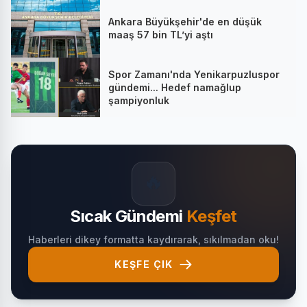
Ankara Büyükşehir'de en düşük
maaş 57 bin TL’yi aştı
Spor Zamanı'nda Yenikarpuzluspor
gündemi... Hedef namağlup
şampiyonluk
🔥
Sıcak Gündemi
Keşfet
Haberleri dikey formatta kaydırarak, sıkılmadan oku!
KEŞFE ÇIK