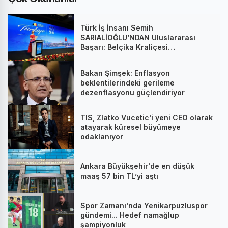
Türk İş İnsanı Semih
SARIALİOĞLU’NDAN Uluslararası
Başarı: Belçika Kraliçesi
Mathilde’nin Katıldığı Zirvede
Stratejik İmza
Bakan Şimşek: Enflasyon
beklentilerindeki gerileme
dezenflasyonu güçlendiriyor
TIS, Zlatko Vucetic'i yeni CEO olarak
atayarak küresel büyümeye
odaklanıyor
Ankara Büyükşehir'de en düşük
maaş 57 bin TL’yi aştı
Spor Zamanı'nda Yenikarpuzluspor
gündemi... Hedef namağlup
şampiyonluk