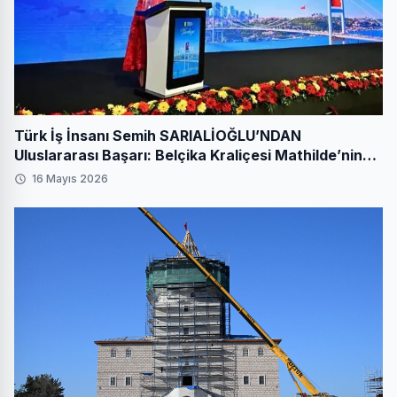
Türk İş İnsanı Semih SARIALİOĞLU’NDAN
Uluslararası Başarı: Belçika Kraliçesi Mathilde’nin
Katıldığı Zirvede Stratejik İmza
16 Mayıs 2026