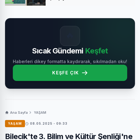
🔥
Sıcak Gündemi
Keşfet
Haberleri dikey formatta kaydırarak, sıkılmadan oku!
KEŞFE ÇIK
Ana Sayfa
YAŞAM
YAŞAM
08.05.2025 - 09:33
Bilecik'te 3. Bilim ve Kültür Şenliği'ne