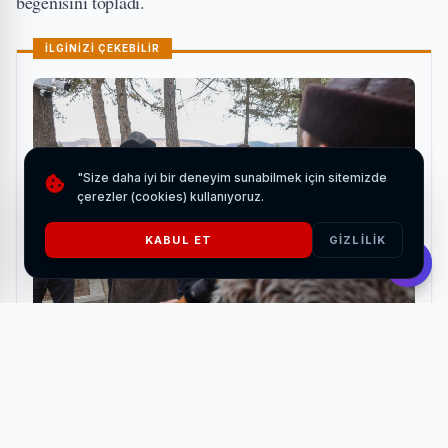
beğenisini topladı.
İLGİNİZİ ÇEKEBİLİR
"Size daha iyi bir deneyim sunabilmek için sitemizde
çerezler (cookies) kullanıyoruz.
KABUL ET
GIZLILIK
Bozdağ Film'den Bilecik'e tarihi ziyaret
HABERI OKU