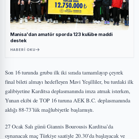
Manisa'dan amatör sporda 123 kulübe maddi
destek
HABERI OKU
Son 16 turunda grubu ilk iki sırada tamamlayıp çeyrek
final bileti almayı hedefleyen Mavi Yeşilliler, bu turdaki ilk
galibiyetine Karditsa deplasmanında imza atmak isterken,
Yunan ekibi de TOP 16 turuna AEK B.C. deplasmanında
aldığı 88-73’lük mağlubiyetle başlamıştı.
27 Ocak Salı günü Giannis Bourousis Karditsa’da
oynanacak maç Türkiye saatiyle 20.30’da başlayacak ve