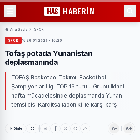
HAS
HABERİM
Ana Sayfa
SPOR
SPOR
26.01.2026 - 10:20
Tofaş potada Yunanistan
deplasmanında
TOFAŞ Basketbol Takımı, Basketbol
Şampiyonlar Ligi TOP 16 turu J Grubu ikinci
hafta mücadelesinde deplasmanda Yunan
temsilcisi Karditsa Iaponiki ile karşı karş
A-
A+
Dinle