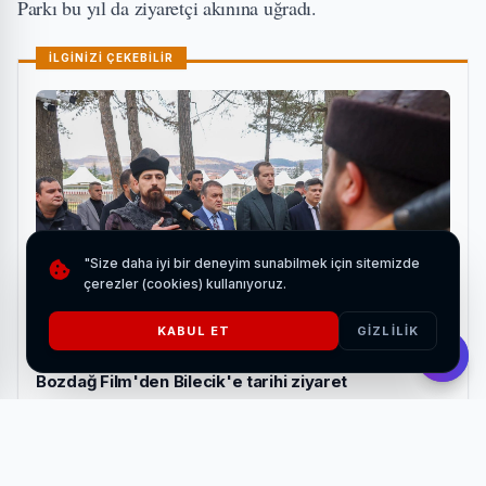
Parkı bu yıl da ziyaretçi akınına uğradı.
İLGİNİZİ ÇEKEBİLİR
"Size daha iyi bir deneyim sunabilmek için sitemizde
çerezler (cookies) kullanıyoruz.
KABUL ET
GIZLILIK
Bozdağ Film'den Bilecik'e tarihi ziyaret
HABERI OKU