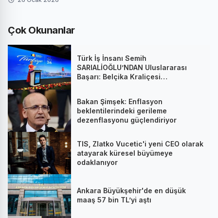
Çok Okunanlar
Türk İş İnsanı Semih
SARIALİOĞLU’NDAN Uluslararası
Başarı: Belçika Kraliçesi
Mathilde’nin Katıldığı Zirvede
Stratejik İmza
Bakan Şimşek: Enflasyon
beklentilerindeki gerileme
dezenflasyonu güçlendiriyor
TIS, Zlatko Vucetic'i yeni CEO olarak
atayarak küresel büyümeye
odaklanıyor
Ankara Büyükşehir'de en düşük
maaş 57 bin TL’yi aştı