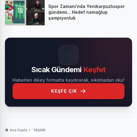
Spor Zamanı'nda Yenikarpuzluspor
gündemi... Hedef namağlup
şampiyonluk
🔥
Sıcak Gündemi
Keşfet
Haberleri dikey formatta kaydırarak, sıkılmadan oku!
KEŞFE ÇIK
Ana Sayfa
YAŞAM