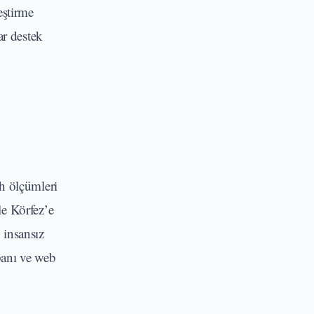
eştirme
ar destek
h ölçümleri
le Körfez’e
 insansız
banı ve web