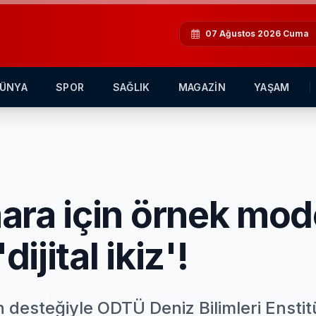
07 Ağustos 2026 Cuma
ÜNYA
SPOR
SAĞLIK
MAGAZİN
YAŞAM
ra için örnek mode
ijital ikiz'!
n desteğiyle ODTÜ Deniz Bilimleri Ensti