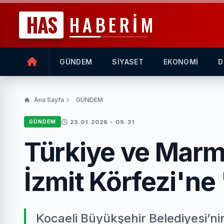
HAS
HABERİM
GÜNDEM
SİYASET
EKONOMİ
D
Ana Sayfa
GÜNDEM
23.01.2026 - 09:31
GÜNDEM
Türkiye ve Marma
İzmit Körfezi'ne 'd
Kocaeli Büyükşehir Belediyesi’ni