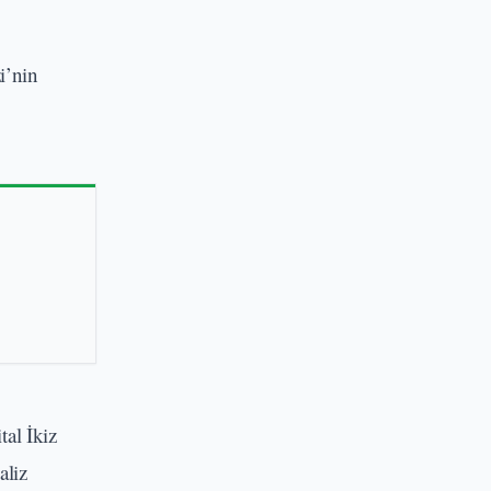
i’nin
al İkiz
aliz