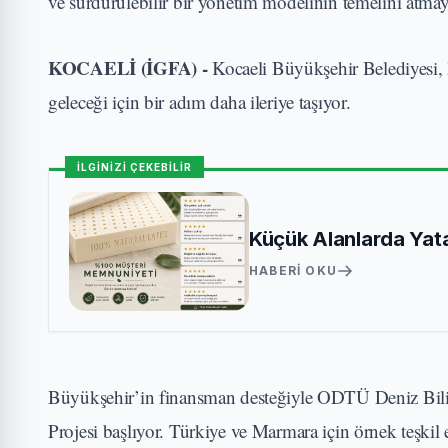
ve sürdürülebilir bir yönetim modelinin temelini atmay
KOCAELİ (İGFA) -
Kocaeli Büyükşehir Belediyesi, 
geleceği için bir adım daha ileriye taşıyor.
İLGİNİZİ ÇEKEBİLİR
Küçük Alanlarda Yata
HABERI OKU
Büyükşehir’in finansman desteğiyle ODTÜ Deniz Bilimle
Projesi başlıyor. Türkiye ve Marmara için örnek teşkil