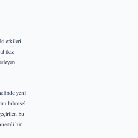
i etkileri
al ikiz
erleyen
nelinde yeni
ini bilimsel
eçirilen bu
 önemli bir