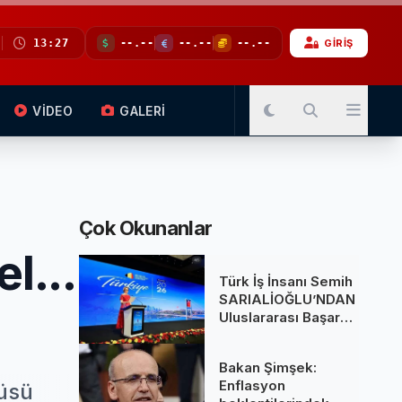
13:27
--.--
--.--
--.--
GİRİŞ
VİDEO
GALERİ
Çok Okunanlar
l...
Türk İş İnsanı Semih
SARIALİOĞLU’NDAN
Uluslararası Başarı:
Belçika Kraliçesi
Mathilde’nin
Bakan Şimşek:
Katıldığı Zirvede
Enflasyon
tüsü
Stratejik İmza