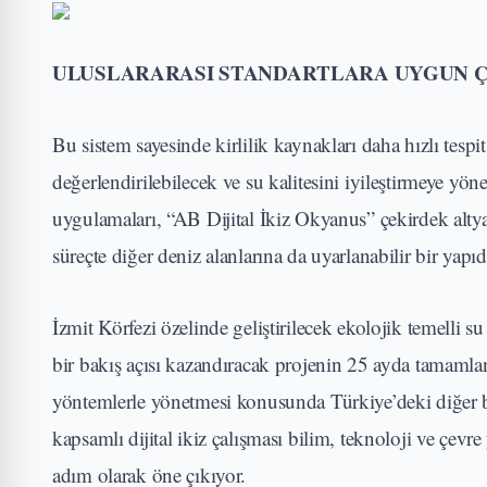
ULUSLARARASI STANDARTLARA UYGUN 
Bu sistem sayesinde kirlilik kaynakları daha hızlı tespit
değerlendirilebilecek ve su kalitesini iyileştirmeye yönel
uygulamaları, “AB Dijital İkiz Okyanus” çekirdek altyap
süreçte diğer deniz alanlarına da uyarlanabilir bir yapı
İzmit Körfezi özelinde geliştirilecek ekolojik temelli 
bir bakış açısı kazandıracak projenin 25 ayda tamamlan
yöntemlerle yönetmesi konusunda Türkiye’deki diğer bel
kapsamlı dijital ikiz çalışması bilim, teknoloji ve çevre
adım olarak öne çıkıyor.