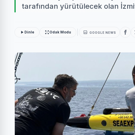
tarafından yürütülecek olan İzmit K
Dinle
Odak Modu
GOOGLE NEWS