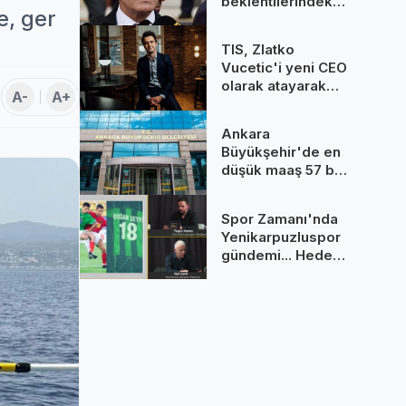
beklentilerindeki
e, ger
gerileme
dezenflasyonu
TIS, Zlatko
güçlendiriyor
Vucetic'i yeni CEO
olarak atayarak
A-
A+
küresel
büyümeye
Ankara
odaklanıyor
Büyükşehir'de en
düşük maaş 57 bin
TL’yi aştı
Spor Zamanı'nda
Yenikarpuzluspor
gündemi... Hedef
namağlup
şampiyonluk