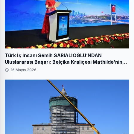
Türk İş İnsanı Semih SARIALİOĞLU’NDAN
Uluslararası Başarı: Belçika Kraliçesi Mathilde’nin
Katıldığı Zirvede Stratejik İmza
16 Mayıs 2026