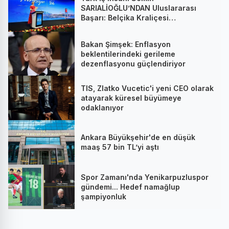
SARIALİOĞLU’NDAN Uluslararası
Başarı: Belçika Kraliçesi
Mathilde’nin Katıldığı Zirvede
Stratejik İmza
Bakan Şimşek: Enflasyon
beklentilerindeki gerileme
dezenflasyonu güçlendiriyor
TIS, Zlatko Vucetic'i yeni CEO olarak
atayarak küresel büyümeye
odaklanıyor
Ankara Büyükşehir'de en düşük
maaş 57 bin TL’yi aştı
Spor Zamanı'nda Yenikarpuzluspor
gündemi... Hedef namağlup
şampiyonluk