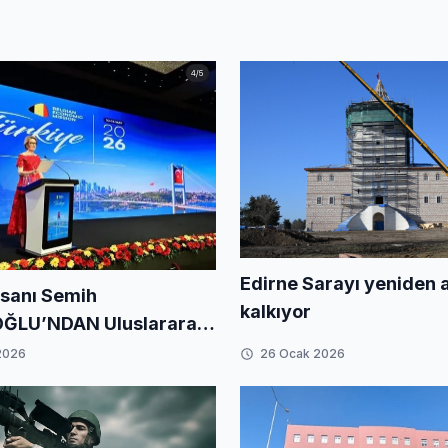
Edirne Sarayı yeniden 
nsanı Semih
kalkıyor
OĞLU’NDAN Uluslararası
elçika Kraliçesi
2026
26 Ocak 2026
nin Katıldığı Zirvede
 İmza