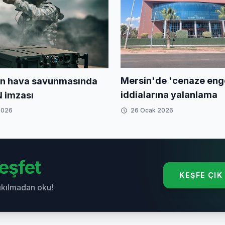
Mersin'de 'cenaze enge
n hava savunmasında
iddialarına yalanlama
 imzası
2026
26 Ocak 2026
eşfet
KEŞFE ÇIK
sıkılmadan oku!