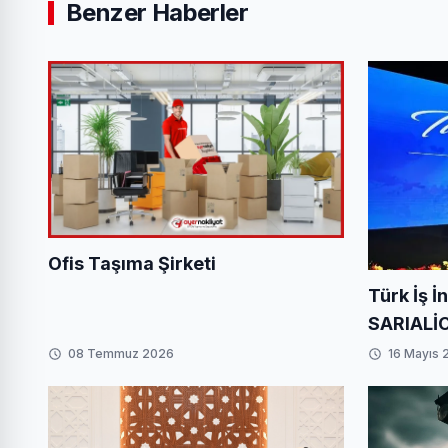
Benzer Haberler
Ofis Taşıma Şirketi
Türk İş İ
SARIALİ
Başarı: B
08 Temmuz 2026
16 Mayıs 
Mathilde’
Stratejik