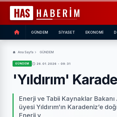
HAS
HABERİM
GÜNDEM
SİYASET
EKONOMİ
D
Ana Sayfa
GÜNDEM
26.01.2026 - 09:31
GÜNDEM
'Yıldırım' Karade
Enerji ve Tabii Kaynaklar Bakanı
üyesi Yıldırım’ın Karadeniz’e do
Enerji v