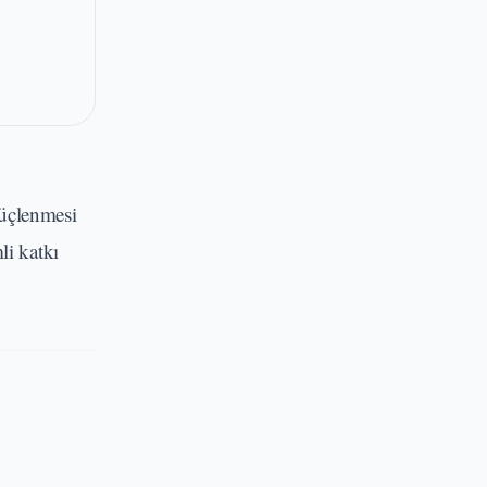
güçlenmesi
li katkı