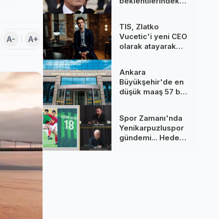
beklentilerindeki
gerileme
dezenflasyonu
TIS, Zlatko
güçlendiriyor
Vucetic'i yeni CEO
A-
A+
olarak atayarak
küresel
büyümeye
Ankara
odaklanıyor
Büyükşehir'de en
düşük maaş 57 bin
TL’yi aştı
Spor Zamanı'nda
Yenikarpuzluspor
gündemi... Hedef
namağlup
şampiyonluk