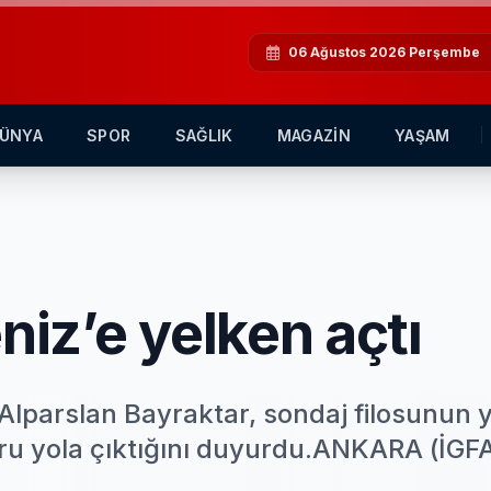
06 Ağustos 2026 Perşembe
ÜNYA
SPOR
SAĞLIK
MAGAZİN
YAŞAM
niz’e yelken açtı
 Alparslan Bayraktar, sondaj filosunun 
ğru yola çıktığını duyurdu.ANKARA (İGFA