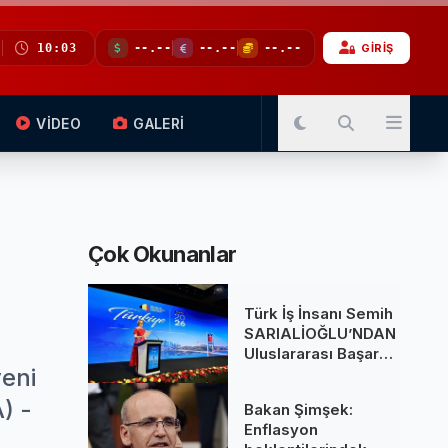
10:03
--.--
--.--
--.--
GİRİŞ
VİDEO
GALERİ
Çok Okunanlar
Türk İş İnsanı Semih
SARIALİOĞLU’NDAN
Uluslararası Başarı:
yeni
Belçika Kraliçesi
Mathilde’nin
) -
Bakan Şimşek:
Katıldığı Zirvede
Enflasyon
Stratejik İmza