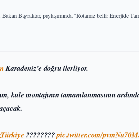
ken Bakan Bayraktar, paylaşımında “Rotamız belli: Enerjide T
ım
Karadeniz’e doğru ilerliyor.
ırım, kule montajının tamamlanmasının ardınd
 açacak.
Türkiye
????????
pic.twitter.com/pvmNu70