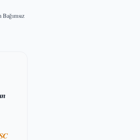
am Bağımsız
an
MSC