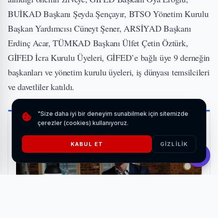
BUİKAD Başkanı Şeyda Şençayır, BTSO Yönetim Kurulu
Başkan Yardımcısı Cüneyt Şener, ARSİYAD Başkanı
Erdinç Acar, TÜMKAD Başkanı Ülfet Çetin Öztürk,
GİFED İcra Kurulu Üyeleri, GİFED’e bağlı üye 9 derneğin
başkanları ve yönetim kurulu üyeleri, iş dünyası temsilcileri
ve davetliler katıldı.
İLGİNİZİ ÇEKEBİLİR
"Size daha iyi bir deneyim sunabilmek için sitemizde
çerezler (cookies) kullanıyoruz.
KABUL ET
GIZLILIK