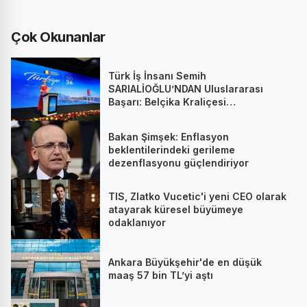
Çok Okunanlar
Türk İş İnsanı Semih
SARIALİOĞLU’NDAN Uluslararası
Başarı: Belçika Kraliçesi
Mathilde’nin Katıldığı Zirvede
Stratejik İmza
Bakan Şimşek: Enflasyon
beklentilerindeki gerileme
dezenflasyonu güçlendiriyor
TIS, Zlatko Vucetic'i yeni CEO olarak
atayarak küresel büyümeye
odaklanıyor
Ankara Büyükşehir'de en düşük
maaş 57 bin TL’yi aştı