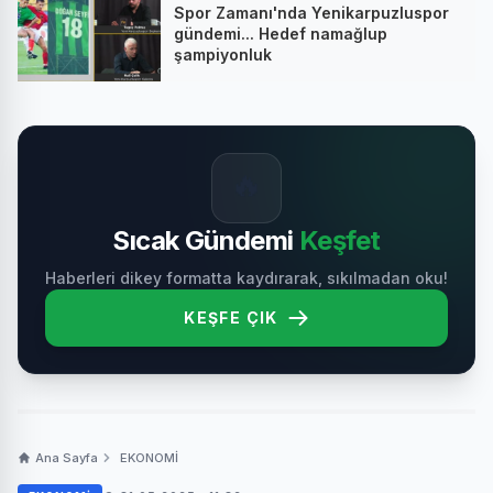
Spor Zamanı'nda Yenikarpuzluspor
gündemi... Hedef namağlup
şampiyonluk
🔥
Sıcak Gündemi
Keşfet
Haberleri dikey formatta kaydırarak, sıkılmadan oku!
KEŞFE ÇIK
Ana Sayfa
EKONOMİ