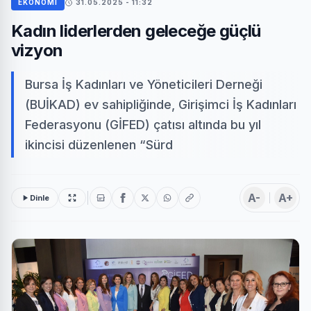
EKONOMİ
31.05.2025 - 11:32
Kadın liderlerden geleceğe güçlü
vizyon
Bursa İş Kadınları ve Yöneticileri Derneği
(BUİKAD) ev sahipliğinde, Girişimci İş Kadınları
Federasyonu (GİFED) çatısı altında bu yıl
ikincisi düzenlenen “Sürd
A-
A+
Dinle