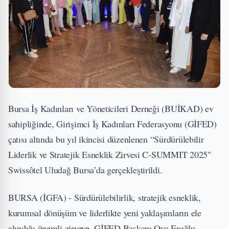
Bursa İş Kadınları ve Yöneticileri Derneği (BUİKAD) ev
sahipliğinde, Girişimci İş Kadınları Federasyonu (GİFED)
çatısı altında bu yıl ikincisi düzenlenen “Sürdürülebilir
Liderlik ve Stratejik Esneklik Zirvesi C-SUMMIT 2025"
Swissôtel Uludağ Bursa’da gerçekleştirildi.
BURSA (İGFA) - Sürdürülebilirlik, stratejik esneklik,
kurumsal dönüşüm ve liderlikte yeni yaklaşımların ele
alındığı önemli zirveye, GİFED Başkanı Oya Eroğlu,